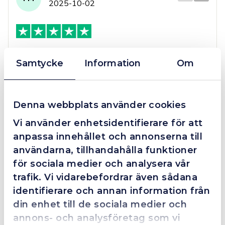
2025-10-02
Grym service!
Samtycke
Information
Om
Dom här grabbarna är definitionen av serviceminded.
Trots en billigare order, som det blev lite strul med,
så agerade dom blixtsnabbt och löste det långt över
förväntan. Hade kontakt med Alexander, som förtjänar
Denna webbplats använder cookies
en extra guldstjärna.
Vi använder enhetsidentifierare för att
anpassa innehållet och annonserna till
användarna, tillhandahålla funktioner
för sociala medier och analysera vår
4.4
10 Reviews
trafik. Vi vidarebefordrar även sådana
identifierare och annan information från
din enhet till de sociala medier och
Beskrivning
annons- och analysföretag som vi