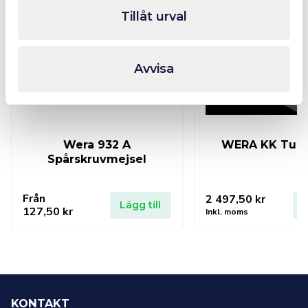
I lager
Fåtal
Tillåt urval
Avvisa
Wera 932 A
WERA KK Turb
Spårskruvmejsel
Från
2 497,50
kr
Lägg till
L
127,50
kr
Inkl. moms
KONTAKT