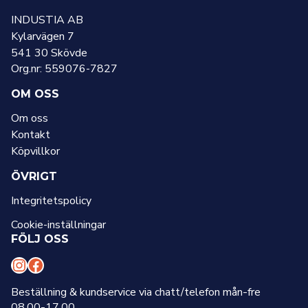
INDUSTIA AB
Kylarvägen 7
541 30 Skövde
Org.nr: 559076-7827
OM OSS
Om oss
Kontakt
Köpvillkor
ÖVRIGT
Integritetspolicy
Cookie-inställningar
FÖLJ OSS
I
F
n
a
Beställning & kundservice via chatt/telefon mån-fre
08.00-17.00