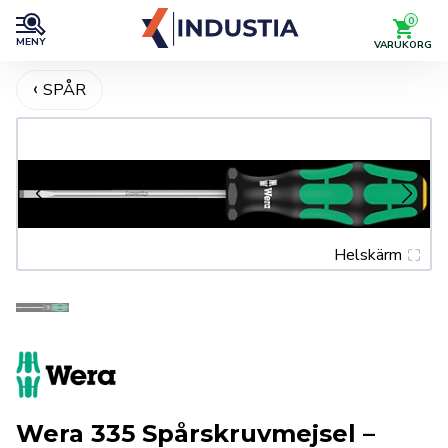
0
MENY
VARUKORG
SPÅR
Helskärm
Wera 335 Spårskruvmejsel –