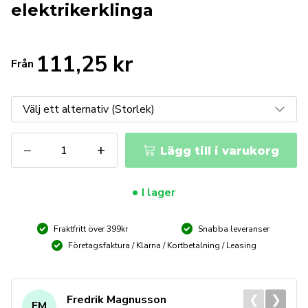
elektrikerklinga
111,25
kr
Från
Wera
−
+
Lägg till i varukorg
335
Spårskruvmejsel
-
I lager
elektrikerklinga
mängd
Fraktfritt över 399kr
Snabba leveranser
Företagsfaktura / Klarna / Kortbetalning / Leasing
❮
❯
Fredrik Magnusson
FM