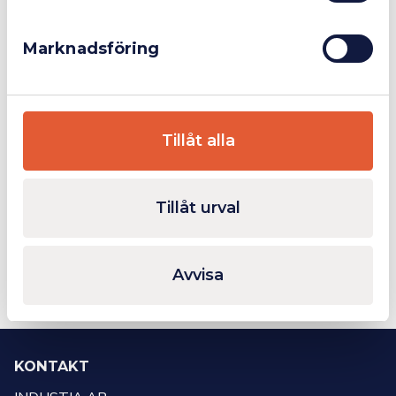
Marknadsföring
WERA 334 SK/6 Rack Screwdriver set Kraftform Plus
R!MAC Skruvmejsel All-In-One
752 kr
149 kr
Tillåt alla
Mer info
Mer info
Tillåt urval
Sida 1 av 1
Första
Föregående
Nästa
Sista
1
sidan
sida
sida
sidan
Avvisa
KONTAKT