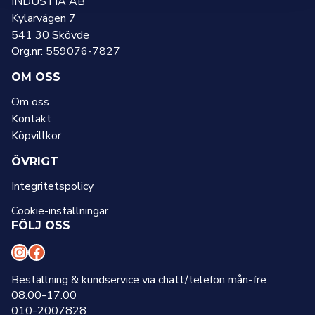
INDUSTIA AB
Kylarvägen 7
541 30 Skövde
Org.nr: 559076-7827
OM OSS
Om oss
Kontakt
Köpvillkor
ÖVRIGT
Integritetspolicy
Cookie-inställningar
FÖLJ OSS
I
F
n
a
Beställning & kundservice via chatt/telefon mån-fre
08.00-17.00
s
c
010-2007828