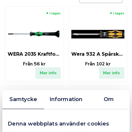
I lager
I lager
WERA 2035 Kraftform Micro spår
Wera 932 A Spårskruvmejsel
Från
56 kr
Från
102 kr
Mer info
Mer info
I lager
I lager
Samtycke
Information
Om
Denna webbplats använder cookies