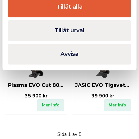
Leverans från 1/4
Tillåt alla
52 500 kr
58 900 kr
Mer info
Mer info
Tillåt urval
Finns i lager
Finns i lager
Avvisa
Plasma EVO Cut 80 inkl. kompressor (UPH-125)
JASIC EVO Tigsvets Vattenkyld 300amp DC 380V
35 900 kr
39 900 kr
Mer info
Mer info
Sida 1 av 5