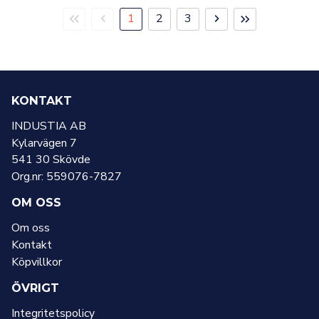
Första
Föregående
Nästa
Sista
1
2
3
sidan
sida
sida
sidan
KONTAKT
INDUSTIA AB
Kylarvägen 7
541 30 Skövde
Org.nr: 559076-7827
OM OSS
Om oss
Kontakt
Köpvillkor
ÖVRIGT
Integritetspolicy