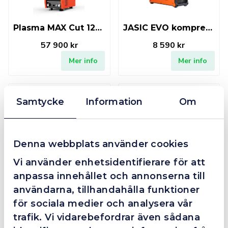
Plasma MAX Cut 125 (UPH-160
JASIC EVO kompressor 150L
57 900 kr
8 590 kr
Mer info
Mer info
Finns i lager
Fåtal kvar i lager
Samtycke
Information
Om
Denna webbplats använder cookies
Vi använder enhetsidentifierare för att
Plasma EVO Cut 100 inkl. kompressor (UPH-125)
JASIC EVO 2.0 60A Plasma Torch 6mtr (EP-45 / EP-45SC)
anpassa innehållet och annonserna till
40 900 kr
6 100 kr
användarna, tillhandahålla funktioner
Mer info
Mer info
för sociala medier och analysera vår
trafik. Vi vidarebefordrar även sådana