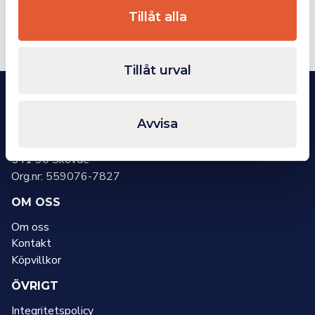
Första
Föregående
Nästa
Sista
Tillåt alla
1
sidan
sida
sida
sidan
Tillåt urval
KONTAKT
Avvisa
INDUSTIA AB
Kylarvägen 7
541 30 Skövde
Org.nr: 559076-7827
OM OSS
Om oss
Kontakt
Köpvillkor
ÖVRIGT
Integritetspolicy