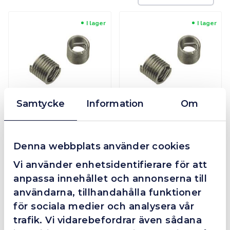
I lager
I lager
V-COIL Insastgängor "S" 3,0D
V-COIL Insastgängor "S" 2,5D
Samtycke
Information
Om
Från
119 kr
Från
109 kr
Mer info
Mer info
Denna webbplats använder cookies
I lager
I lager
Vi använder enhetsidentifierare för att
anpassa innehållet och annonserna till
användarna, tillhandahålla funktioner
för sociala medier och analysera vår
trafik. Vi vidarebefordrar även sådana