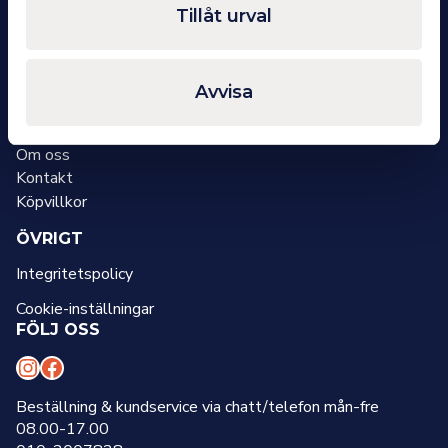
INDUSTIA AB
Tillåt urval
Kylarvägen 7
541 30 Skövde
Org.nr: 559076-7827
Avvisa
OM OSS
Om oss
Kontakt
Köpvillkor
ÖVRIGT
Integritetspolicy
Cookie-inställningar
FÖLJ OSS
I
F
n
a
Beställning & kundservice via chatt/telefon mån-fre
08.00-17.00
s
c