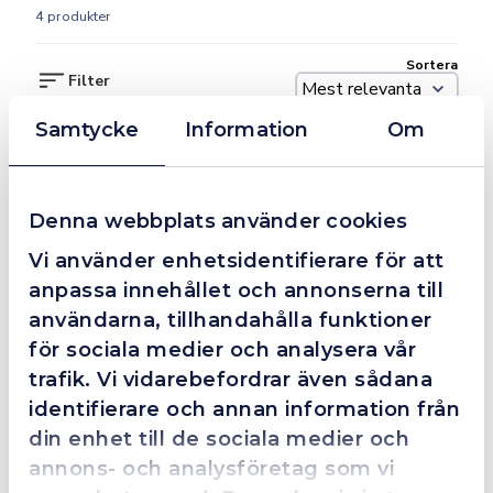
4 produkter
Sortera
Filter
Samtycke
Information
Om
Kampanj
I lager
Finns i lager
Denna webbplats använder cookies
Vi använder enhetsidentifierare för att
anpassa innehållet och annonserna till
Svetsbås komplett röda väggar 180x180x180
Draperiring
användarna, tillhandahålla funktioner
3 460 kr
för sociala medier och analysera vår
16 kr
3 990 kr
trafik. Vi vidarebefordrar även sådana
Mer info
Mer info
identifierare och annan information från
din enhet till de sociala medier och
Finns i lager
Finns i lager
annons- och analysföretag som vi