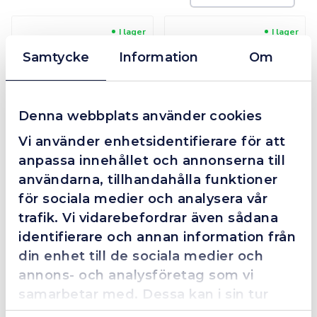
I lager
I lager
Samtycke
Information
Om
Denna webbplats använder cookies
Verktygstavla 608x494 mm
Kroksats 55-pack Svart
Vi använder enhetsidentifierare för att
Håldimension 9x9 mm, hålavstånd c/c 38 mm.
anpassa innehållet och annonserna till
499 kr
1 199 kr
användarna, tillhandahålla funktioner
Mer info
Mer info
för sociala medier och analysera vår
trafik. Vi vidarebefordrar även sådana
I lager
I lager
identifierare och annan information från
din enhet till de sociala medier och
annons- och analysföretag som vi
samarbetar med. Dessa kan i sin tur
kombinera informationen med annan