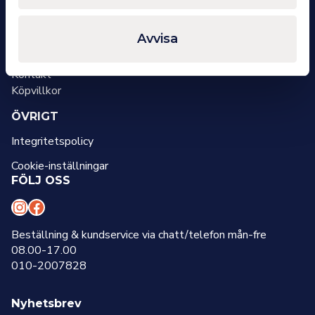
Org.nr: 559076-7827
OM OSS
Avvisa
Om oss
Kontakt
Köpvillkor
ÖVRIGT
Integritetspolicy
Cookie-inställningar
FÖLJ OSS
I
F
n
a
Beställning & kundservice via chatt/telefon mån-fre
08.00-17.00
s
c
010-2007828
t
e
a
b
Nyhetsbrev
g
o