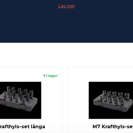
Läs mer
I lager
rafthyls-set långa
M7 Krafthyls-se