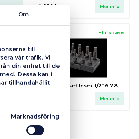
1 920 kr
Mer info
Mer info
Om
I lager
Finns i lager
onserna till
era vår trafik. Vi
ån din enhet till de
 med. Dessa kan i
 tillhandahållit
"Stubby"
M7 Krafthylset Insex 1/2" 6.7.8.10.12.14.17.19mm
1 424 kr
Mer info
Mer info
Marknadsföring