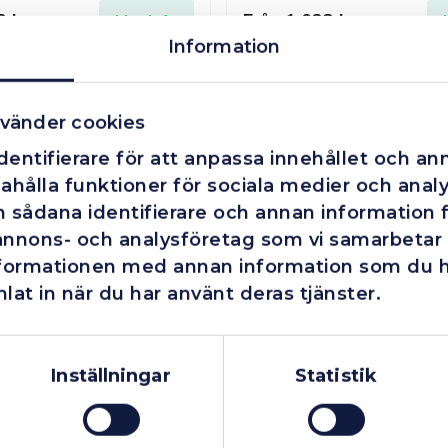
3 kr
Från
1 023 kr
Mer info
Information
Finns i lager
vänder cookies
entifierare för att anpassa innehållet och ann
ahålla funktioner för sociala medier och analys
 sådana identifierare och annan information fr
annons- och analysföretag som vi samarbetar
nformationen med annan information som du har
WERA 870/4/7 Set A SB Adaptor-set 870/4 1 x 1/4"x50; 1 x 3/8"x50;870/7 1 x 1/2"x75;
M7 1/2" Krafthylssats 
lat in när du har använt deras tjänster.
Företag
Exkl. moms
529 kr
Mer info
Privatperson
Inkl. moms
Inställningar
Statistik
Finns i lager