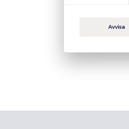
Avvisa
494 kr