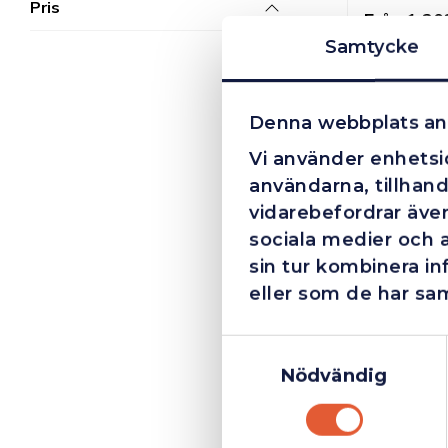
Pris
Från
1 20
Samtycke
Denna webbplats an
Vi använder enhetsid
användarna, tillhand
vidarebefordrar även
sociala medier och 
sin tur kombinera i
eller som de har sam
369 kr
Samtyckesval
Nödvändig