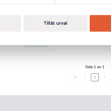
Tillåt urval
M7 Krafthylsset 1/2"- 17,19,21mm för Alu.fälgar
Mer info
Sida 1 av 1
Första
Föregående
Nästa
1
sidan
sida
sida