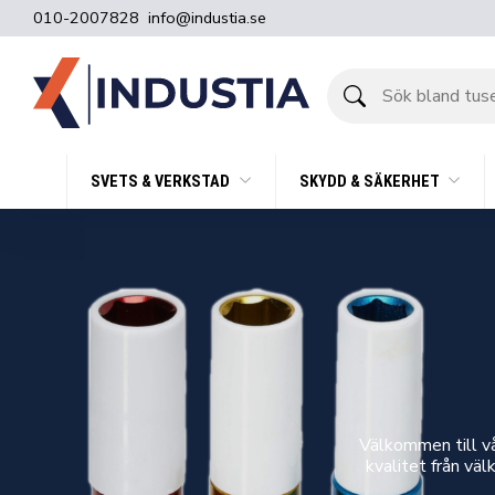
010-2007828
info@industia.se
Sök
bland
tusentals
produkter
SVETS & VERKSTAD
SKYDD & SÄKERHET
Välkommen till vå
kvalitet från vä