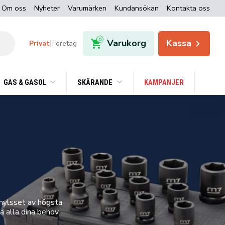
Om oss
Nyheter
Varumärken
Kundansökan
Kontakta oss
0
Varukorg
Kassa
|
Privat
Företag
GAS & GASOL
SKÄRANDE
KAMPANJER
thylsset av högsta
a alla dina behov