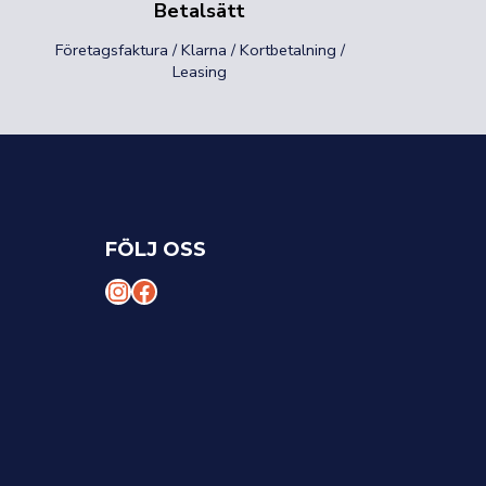
Betalsätt
Företagsfaktura / Klarna / Kortbetalning /
Leasing
FÖLJ OSS
I
F
n
a
s
c
t
e
a
b
g
o