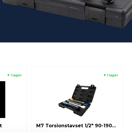
I lager
I lager
t
M7 Torsionstavset 1/2" 90-190Nm