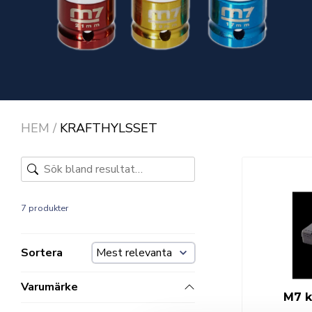
HEM
/
KRAFTHYLSSET
7 produkter
Sortera
Varumärke
M7 k