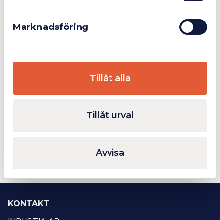
Marknadsföring
BESSEY ubalkstving
BESSEY Variabel Skruvtving 3000mm
Från
1 219 kr
6 160 kr
Tillåt alla
Mer info
Mer info
Tillåt urval
Sida 1 av 1
Första
Föregående
Nästa
Sista
1
sidan
sida
sida
sidan
Avvisa
KONTAKT