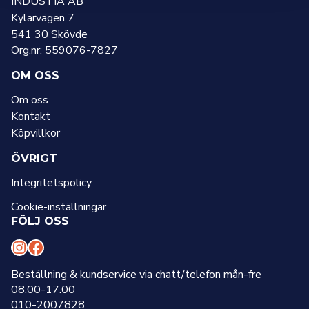
INDUSTIA AB
Kylarvägen 7
541 30 Skövde
Org.nr: 559076-7827
OM OSS
Om oss
Kontakt
Köpvillkor
ÖVRIGT
Integritetspolicy
Cookie-inställningar
FÖLJ OSS
I
F
n
a
Beställning & kundservice via chatt/telefon mån-fre
08.00-17.00
s
c
010-2007828