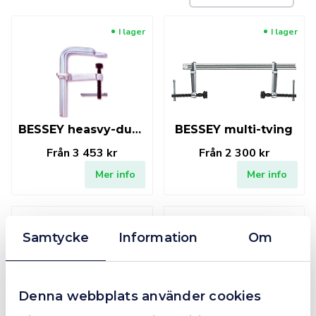
I lager
I lager
BESSEY heasvy-duty tving
BESSEY multi-tving
Från
3 453 kr
Från
2 300 kr
Mer info
Mer info
I lager
Fåtal kvar i lager
Samtycke
Information
Om
Denna webbplats använder cookies