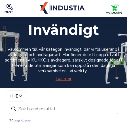
0
MENY
VARUKORG
Invändigt
Välkommen till vår kategori Invändigt, där vi fokuserar på
avdragare och avdragarset. Här finner du ett noga utvalt
sortiment av KUKKO:s avdragare, särskilt designade för att
hantera de utmaningar som kan uppstå i den dagliga
verksamheten, vi verkty...
Läs mer
HEM
20 produkter