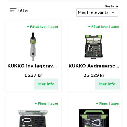
Sortera
Filter
Fåtal kvar i lager
Fåtal kvar i lager
KUKKO inv lageravdragare 6-10mm
KUKKO Avdragarset för kullager 60 delar
1 237 kr
25 129 kr
Mer info
Mer info
Finns i lager
Finns i lager