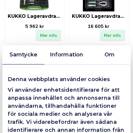
KUKKO Lageravdragarset inv 6-19mm
KUKKO Lageravdragarset inv 12-70mm
5 962 kr
16 605 kr
Mer info
Mer info
Samtycke
Information
Om
Fåtal kvar i lager
Finns i lager
Denna webbplats använder cookies
Vi använder enhetsidentifierare för att
KUKKO Lageravdragarset inv 12-46mm
KUKKO Mothåll till lageravdragare
anpassa innehållet och annonserna till
användarna, tillhandahålla funktioner
11 792 kr
3 401 kr
för sociala medier och analysera vår
Mer info
Mer info
trafik. Vi vidarebefordrar även sådana
identifierare och annan information från