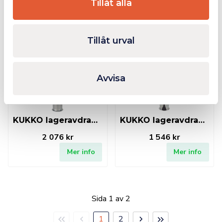
4 151 kr
2 606 kr
Tillåt alla
Mer info
Mer info
Tillåt urval
Finns i lager
Finns i lager
Avvisa
KUKKO lageravdragre inv 45-58mm
KUKKO lageravdragre inv 35-46mm
2 076 kr
1 546 kr
Mer info
Mer info
Sida 1 av 2
Första
Föregående
Nästa
Sista
1
2