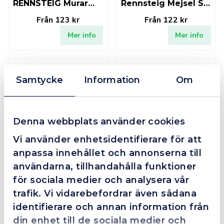
RENNSTEIG Murarmejsel flat
Rennsteig Mejsel SDS max 280-300 mm
Från
123 kr
Från
122 kr
Mer info
Mer info
I lager
Finns i lager
Samtycke
Information
Om
Denna webbplats använder cookies
Rennsteig Mejsel SDS+ 250 mm
RENNSTEIG Skyddshandtag murarmejsel 18mm
Vi använder enhetsidentifierare för att
anpassa innehållet och annonserna till
Från
92 kr
74 kr
användarna, tillhandahålla funktioner
Mer info
Mer info
för sociala medier och analysera vår
trafik. Vi vidarebefordrar även sådana
Finns i lager
Finns i lager
identifierare och annan information från
din enhet till de sociala medier och