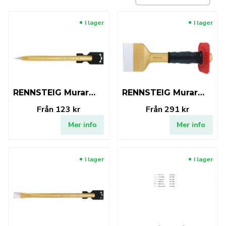
I lager
I lager
RENNSTEIG Murarmejsel spets
RENNSTEIG Murarmejsel m. skyddshandtag
Från
123 kr
Från
291 kr
Mer info
Mer info
I lager
I lager