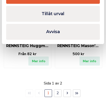
Tillåt urval
I lager
Finns i lager
Avvisa
RENNSTEIG Huggmejslar
RENNSTEIG Mason's Chisel 800 mm
Från
82 kr
500 kr
Mer info
Mer info
Sida 1 av 2
Första
Föregående
Nästa
Sista
1
2
sidan
sida
sida
sidan