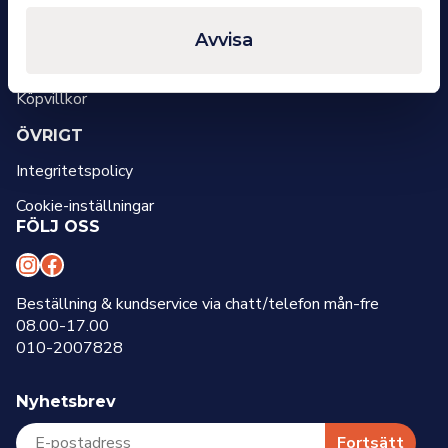
OM OSS
Avvisa
Om oss
Kontakt
Köpvillkor
ÖVRIGT
Integritetspolicy
Cookie-inställningar
FÖLJ OSS
I
F
n
a
Beställning & kundservice via chatt/telefon mån-fre
08.00-17.00
s
c
010-2007828
t
e
a
b
Nyhetsbrev
g
o
r
o
Fortsätt