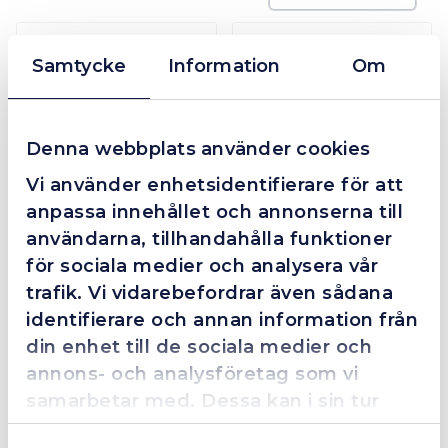
I lager
I lager
Samtycke
Information
Om
Denna webbplats använder cookies
Skärmunstycken Propan 6290
Skärmunstycke gasol G21 2-pack
Vi använder enhetsidentifierare för att
anpassa innehållet och annonserna till
198 kr
333 kr
användarna, tillhandahålla funktioner
Mer info
Mer info
för sociala medier och analysera vår
trafik. Vi vidarebefordrar även sådana
I lager
I lager
identifierare och annan information från
din enhet till de sociala medier och
annons- och analysföretag som vi
samarbetar med. Dessa kan i sin tur
kombinera informationen med annan