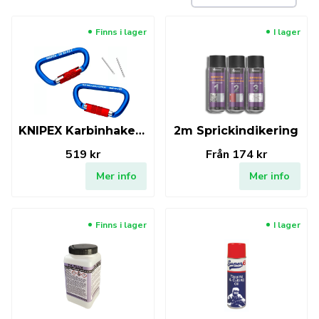
Finns i lager
I lager
KNIPEX Karbinhake för fånglina (2st)
2m Sprickindikering
519 kr
Från
174 kr
Mer info
Mer info
Finns i lager
I lager