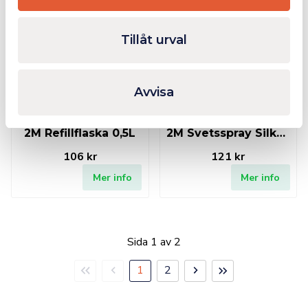
Tillåt urval
Finns i lager
Finns i lager
Avvisa
2M Refillflaska 0,5L
2M Svetsspray Silkonfri 400ml
106 kr
121 kr
Mer info
Mer info
Sida 1 av 2
Första
Föregående
Nästa
Sista
1
2
sidan
sida
sida
sidan