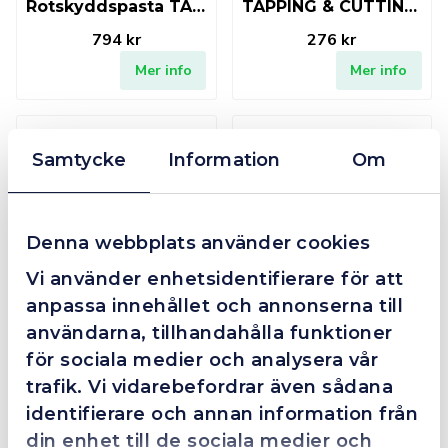
Rotskyddspasta TA-Flux
TAPPING & CUTTING OIL
794 kr
276 kr
Mer info
Mer info
Finns i lager
Fåtal kvar i lager
Samtycke
Information
Om
Denna webbplats använder cookies
Läcksökningspray 300ml
Svetsspray SWP 5L
Vi använder enhetsidentifierare för att
anpassa innehållet och annonserna till
144 kr
400 kr
användarna, tillhandahålla funktioner
Mer info
Mer info
för sociala medier och analysera vår
trafik. Vi vidarebefordrar även sådana
Fåtal kvar i lager
Finns i lager
identifierare och annan information från
din enhet till de sociala medier och