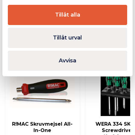
Ytterligare Information
Tillåt alla
Tillåt urval
Relaterade produkter
Avvisa
Finns i lager
Fåtal
R!MAC Skruvmejsel All-
WERA 334 SK/6
In-One
Screwdriver