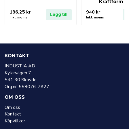
Kraftform P
186,25
kr
940
kr
Lägg till
L
Inkl. moms
Inkl. moms
KONTAKT
INDUSTIA AB
Kylarvägen 7
541 30 Skövde
Org.nr: 559076-7827
OM OSS
Om oss
Kontakt
Köpvillkor