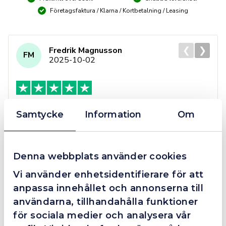
Företagsfaktura / Klarna / Kortbetalning / Leasing
❮
❯
Fredrik Magnusson
FM
2025-10-02
Grym service!
Samtycke
Information
Om
Dom här grabbarna är definitionen av serviceminded.
Trots en billigare order, som det blev lite strul med,
så agerade dom blixtsnabbt och löste det långt över
Denna webbplats använder cookies
förväntan. Hade kontakt med Alexander, som förtjänar
en extra guldstjärna.
Vi använder enhetsidentifierare för att
anpassa innehållet och annonserna till
användarna, tillhandahålla funktioner
för sociala medier och analysera vår
4.4
10 Reviews