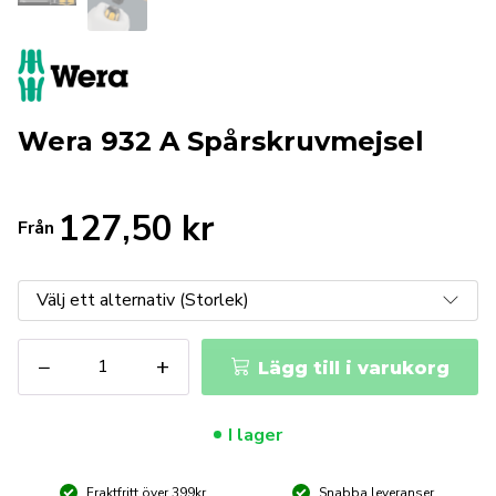
Wera 932 A Spårskruvmejsel
127,50
kr
Från
Wera
−
+
Lägg till i varukorg
932
A
Spårskruvmejsel
I lager
mängd
Fraktfritt över 399kr
Snabba leveranser