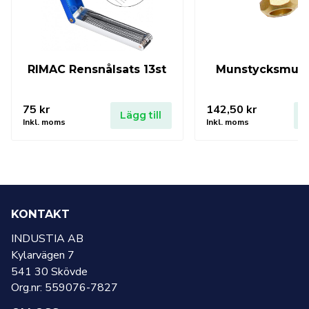
RIMAC Rensnålsats 13st
Munstycksmutt
75
kr
142,50
kr
Lägg till
L
Inkl. moms
Inkl. moms
KONTAKT
INDUSTIA AB
Kylarvägen 7
541 30 Skövde
Org.nr: 559076-7827