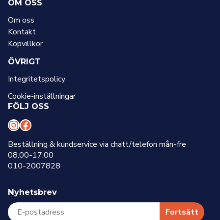
OM OSS
Om oss
Kontakt
Köpvillkor
ÖVRIGT
Integritetspolicy
Cookie-inställningar
FÖLJ OSS
I
F
n
a
Beställning & kundservice via chatt/telefon mån-fre
08.00-17.00
s
c
010-2007828
t
e
a
b
Nyhetsbrev
g
o
r
o
Fortsätt