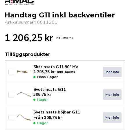
Handtag G11 inkl backventiler
Artikelnummer: 6611281
1 206,25
kr
Inkl. moms
Tilläggsprodukter
Skärinsats G11 90° HV
1 293,75
kr
Mer info
Inkl. moms
Finns i lager
Svetsinsats G11
308,75
kr
Mer info
I lager
Svetsinsats böjbar G11
Från
308,75
kr
Mer info
I lager