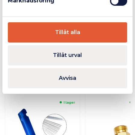
Marknadsföring
Beskrivning
Handtag G11
Tillåt alla
Handtag för gassvetsning.
Ytterligare Information
Tillåt urval
Avvisa
Relaterade produkter
I lager