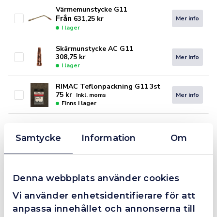
Värmemunstycke G11
Från
631,25
kr
Mer info
I lager
Skärmunstycke AC G11
308,75
kr
Mer info
I lager
RIMAC Teflonpackning G11 3st
75
kr
Mer info
Inkl. moms
Finns i lager
Handtag
−
+
Samtycke
Information
Om
Lägg till i varukorg
G11
inkl
backventiler
Finns i lager
mängd
Denna webbplats använder cookies
Fraktfritt över 399kr
Snabba leveranser
Vi använder enhetsidentifierare för att
Företagsfaktura / Klarna / Kortbetalning / Leasing
anpassa innehållet och annonserna till