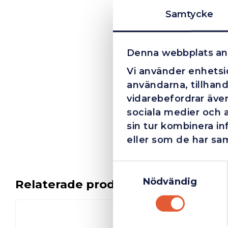
Samtycke
Denna webbplats an
Vi använder enhetsid
användarna, tillhand
vidarebefordrar även
sociala medier och 
sin tur kombinera i
eller som de har sam
Samtyckesval
Nödvändig
Relaterade produkter
I lager