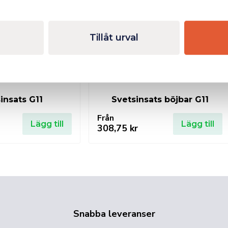
Tillåt urval
insats G11
Svetsinsats böjbar G11
Från
Lägg till
Lägg till
308,75
kr
Snabba leveranser