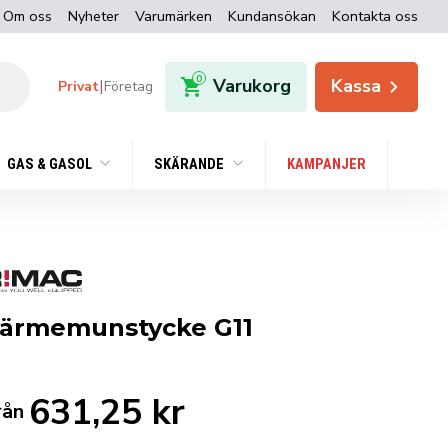
Om oss
Nyheter
Varumärken
Kundansökan
Kontakta oss
0
Varukorg
Kassa
|
Privat
Företag
GAS & GASOL
SKÄRANDE
KAMPANJER
ärmemunstycke G11
631,25
kr
rån