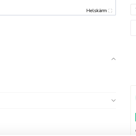
Helskärm
V
G
m