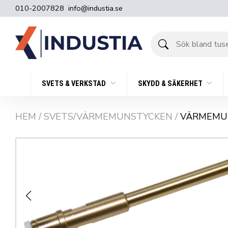
010-2007828
info@industia.se
Sök
bland
tusentals
produkter
SVETS & VERKSTAD
SKYDD & SÄKERHET
HEM
/
SVETS/VÄRMEMUNSTYCKEN
/
VÄRMEMU