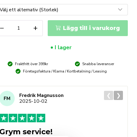
ärmemunstycke
−
+
Lägg till i varukorg
11
ängd
I lager
Fraktfritt över 399kr
Snabba leveranser
Företagsfaktura / Klarna / Kortbetalning / Leasing
❮
❯
Fredrik Magnusson
FM
2025-10-02
Grym service!