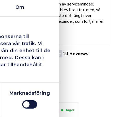
Dom här grabbarna är definitionen av serviceminded.
Om
Trots en billigare order, som det blev lite strul med, så
B
agerade dom blixtsnabbt och löste det långt över
h
förväntan. Hade kontakt med Alexander, som förtjänar en
o
extra guldstjärna.
e
St
onserna till
era vår trafik. Vi
ån din enhet till de
4.4
10 Reviews
 med. Dessa kan i
 tillhandahållit
Marknadsföring
I lager