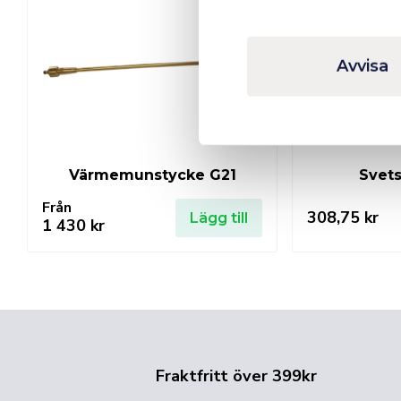
Avvisa
Värmemunstycke G21
Svets
Från
308,75
kr
Lägg till
1 430
kr
Fraktfritt över 399kr