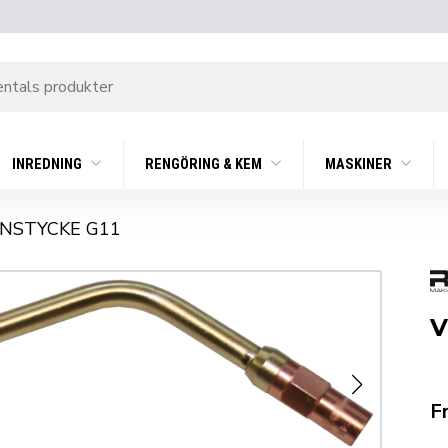
INREDNING
RENGÖRING & KEM
MASKINER
NSTYCKE G11
V
F