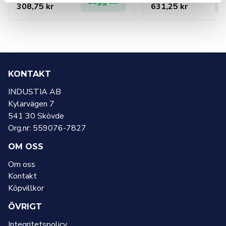
Lägg till
L
308,75
kr
631,25
kr
KONTAKT
INDUSTIA AB
Kylarvägen 7
541 30 Skövde
Org.nr: 559076-7827
OM OSS
Om oss
Kontakt
Köpvillkor
ÖVRIGT
Integritetspolicy