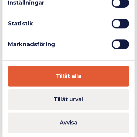
Inställningar
Privatperson
Inkl. moms
Ytterligare Information
Statistik
Relaterade produkter
Marknadsföring
I lager
Tillåt alla
Tillåt urval
Avvisa
Svetsinsats böjbar G11
Värmemunstyck
Från
Från