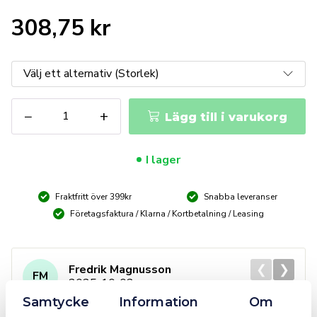
308,75
kr
Svetsinsats
−
+
Lägg till i varukorg
G11
mängd
I lager
Fraktfritt över 399kr
Snabba leveranser
Företagsfaktura / Klarna / Kortbetalning / Leasing
❮
❯
Fredrik Magnusson
FM
2025-10-02
Samtycke
Information
Om