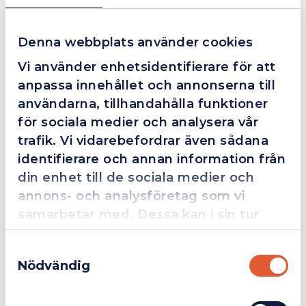
Grym service!
Denna webbplats använder cookies
Dom här grabbarna är definitionen av serviceminded.
Vi använder enhetsidentifierare för att
Trots en billigare order, som det blev lite strul med,
anpassa innehållet och annonserna till
så agerade dom blixtsnabbt och löste det långt över
förväntan. Hade kontakt med Alexander, som förtjänar
användarna, tillhandahålla funktioner
en extra guldstjärna.
för sociala medier och analysera vår
trafik. Vi vidarebefordrar även sådana
identifierare och annan information från
din enhet till de sociala medier och
4.4
10 Reviews
annons- och analysföretag som vi
samarbetar med. Dessa kan i sin tur
kombinera informationen med annan
Beskrivning
Samtyckesval
information som du har tillhandahållit
Nödvändig
eller som de har samlat in när du har
Företag
Exkl. moms
använt deras tjänster.
Svetsinsats G11