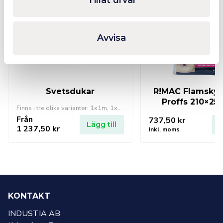
Tillåt urval
Avvisa
Svetsdukar
R!MAC Flamsky
Proffs 210×2
Finns i tre olika varianter: 1x1m, 1x2m, 2x2m
Från
737,50
kr
Lägg till
L
1 237,50
kr
Inkl. moms
KONTAKT
INDUSTIA AB