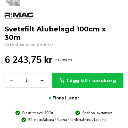
Svetsfilt Alubelagd 100cm x
30m
Artikelnummer: 955657
6 243,75
kr
Inkl. moms
Svetsfilt
−
+
Lägg till i varukorg
Alubelagd
100cm
x
Finns i lager
30m
mängd
Fraktfritt över 399kr
Snabba leveranser
Företagsfaktura / Klarna / Kortbetalning / Leasing