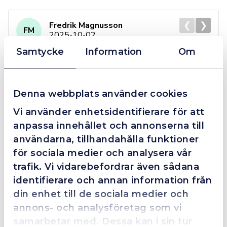
❮
❯
Fredrik Magnusson
FM
2025-10-02
Samtycke
Information
Om
Grym service!
Denna webbplats använder cookies
Dom här grabbarna är definitionen av serviceminded.
Vi använder enhetsidentifierare för att
Trots en billigare order, som det blev lite strul med,
så agerade dom blixtsnabbt och löste det långt över
anpassa innehållet och annonserna till
förväntan. Hade kontakt med Alexander, som förtjänar
användarna, tillhandahålla funktioner
en extra guldstjärna.
för sociala medier och analysera vår
trafik. Vi vidarebefordrar även sådana
identifierare och annan information från
din enhet till de sociala medier och
4.4
10 Reviews
annons- och analysföretag som vi
samarbetar med. Dessa kan i sin tur