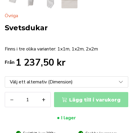
Övriga
Svetsdukar
Finns i tre olika varianter: 1x1m, 1x2m, 2x2m
1 237,50
kr
Från
Svetsdukar
−
+
Lägg till i varukorg
mängd
I lager