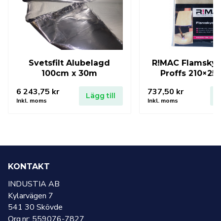
Svetsfilt Alubelagd
R!MAC Flamsky
100cm x 30m
Proffs 210×2
6 243,75
kr
737,50
kr
Lägg till
L
Inkl. moms
Inkl. moms
KONTAKT
INDUSTIA AB
Kylarvägen 7
541 30 Skövde
Org.nr: 559076-7827