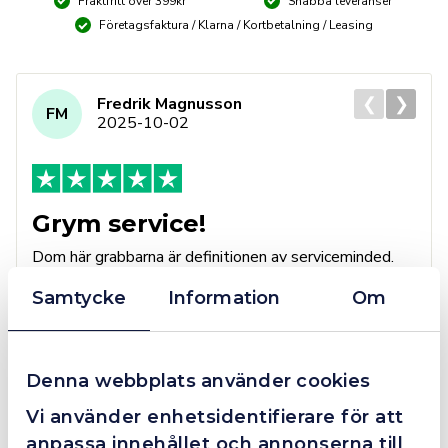
Fraktfritt över 399kr
Snabba leveranser
Företagsfaktura / Klarna / Kortbetalning / Leasing
❮
❯
Fredrik Magnusson
FM
2025-10-02
Grym service!
Dom här grabbarna är definitionen av serviceminded.
Trots en billigare order, som det blev lite strul med,
Samtycke
Information
Om
så agerade dom blixtsnabbt och löste det långt över
förväntan. Hade kontakt med Alexander, som förtjänar
en extra guldstjärna.
Denna webbplats använder cookies
Vi använder enhetsidentifierare för att
anpassa innehållet och annonserna till
4.4
10 Reviews