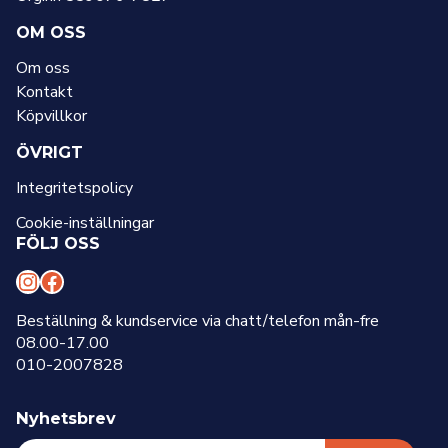
OM OSS
Om oss
Kontakt
Köpvillkor
ÖVRIGT
Integritetspolicy
Cookie-inställningar
FÖLJ OSS
I
F
n
a
Beställning & kundservice via chatt/telefon mån-fre
08.00-17.00
s
c
010-2007828
t
e
a
b
Nyhetsbrev
g
o