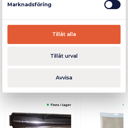
Marknadsföring
Silikonbehandlat ytskikt för ökad motståndskraft
Ett utmärkt val för att skydda vid krävande svets- och
värmeapplikationer!
Tillåt alla
Finns i tre olika varianter: 1x1m, 1x2m, 2x2m.
Tillåt urval
Ytterligare Information
Avvisa
Relaterade produkter
Finns i lager