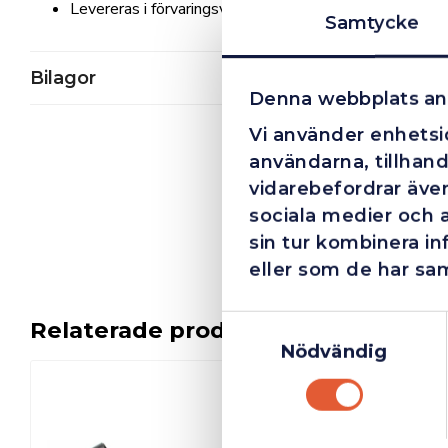
Levereras i förvaringsväska
Samtycke
Bilagor
Denna webbplats an
Vi använder enhetsid
användarna, tillhand
vidarebefordrar även
sociala medier och 
sin tur kombinera i
eller som de har sam
Samtyckesval
Relaterade produkter
Nödvändig
I lager