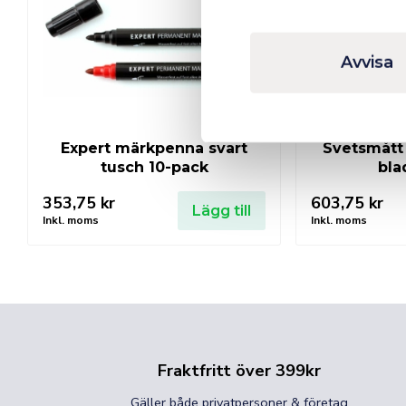
Avvisa
Expert märkpenna svart
Svetsmått
tusch 10-pack
bla
353,75
kr
603,75
kr
Lägg till
Inkl. moms
Inkl. moms
Fraktfritt över 399kr
Gäller både privatpersoner & företag