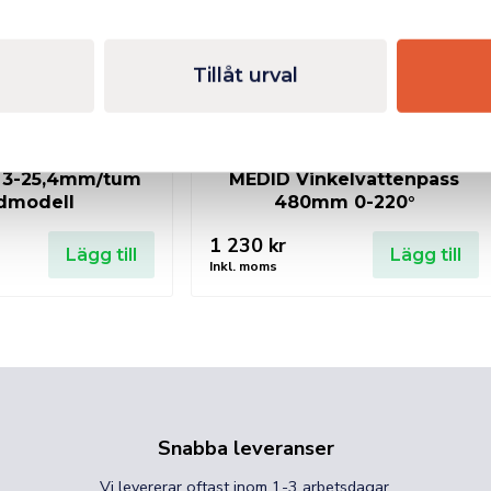
Tillåt urval
 3-25,4mm/tum
MEDID Vinkelvattenpass
dmodell
480mm 0-220°
1 230
kr
Lägg till
Lägg till
Inkl. moms
Snabba leveranser
Vi levererar oftast inom 1-3 arbetsdagar.