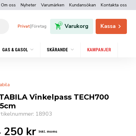
Om oss
Nyheter
Varumärken
Kundansökan
Kontakta oss
0
Varukorg
Kassa
|
Privat
Företag
GAS & GASOL
SKÄRANDE
KAMPANJER
abila
TABILA Vinkelpass TECH700
5cm
rtikelnummer: 18903
4 250
kr
Inkl. moms