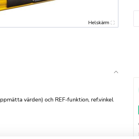
S
Vi
Helskärm
T
4
m
uppmätta värden) och REF-funktion, ref.vinkel