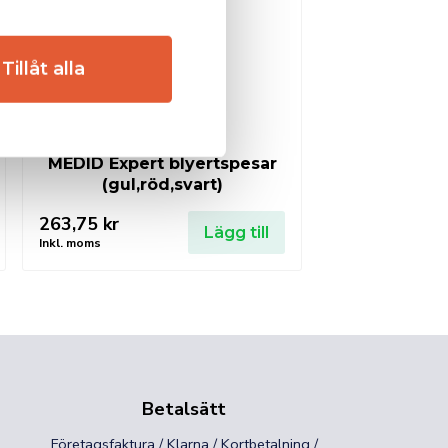
Tillåt alla
MEDID Expert blyertspesar
(gul,röd,svart)
263,75
kr
Lägg till
Inkl. moms
Betalsätt
Företagsfaktura / Klarna / Kortbetalning /