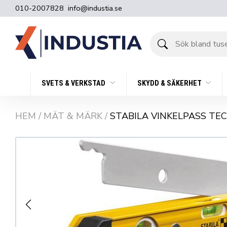
010-2007828
info@industia.se
Sök
bland
tusentals
produkter
SVETS & VERKSTAD
SKYDD & SÄKERHET
HEM
/
MÄT & MÄRK
/
STABILA VINKELPASS TE