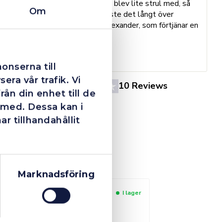
Trots en billigare order, som det blev lite strul med, så
B
Om
agerade dom blixtsnabbt och löste det långt över
h
förväntan. Hade kontakt med Alexander, som förtjänar en
o
extra guldstjärna.
e
St
onserna till
era vår trafik. Vi
4.4
10 Reviews
ån din enhet till de
 med. Dessa kan i
 tillhandahållit
Marknadsföring
I lager