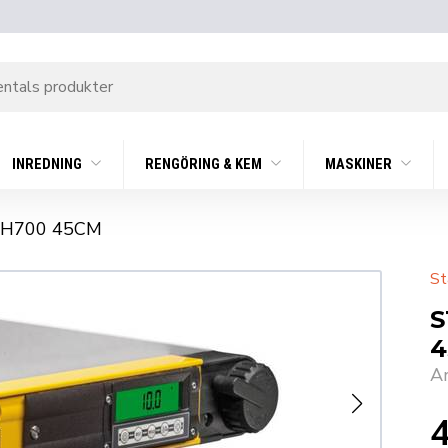
INREDNING
RENGÖRING & KEM
MASKINER
CH700 45CM
St
S
4
A