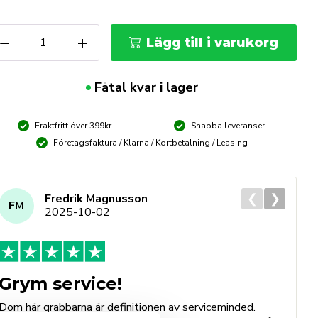
TABILA
−
+
Lägg till i varukorg
nkelpass
ECH700
5cm
Fåtal kvar i lager
ängd
Fraktfritt över 399kr
Snabba leveranser
Företagsfaktura / Klarna / Kortbetalning / Leasing
❮
❯
Fredrik Magnusson
FM
2025-10-02
Grym service!
Dom här grabbarna är definitionen av serviceminded.