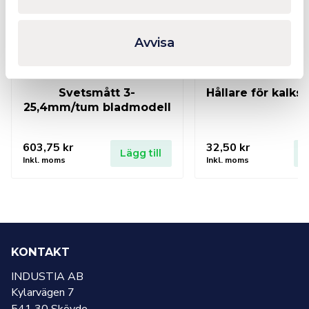
Avvisa
Svetsmått 3-
Hållare för kalks
25,4mm/tum bladmodell
603,75
kr
32,50
kr
Lägg till
L
Inkl. moms
Inkl. moms
KONTAKT
INDUSTIA AB
Kylarvägen 7