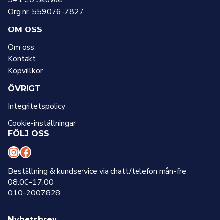
541 30 Skövde
Org.nr: 559076-7827
OM OSS
Om oss
Kontakt
Köpvillkor
ÖVRIGT
Integritetspolicy
Cookie-inställningar
FÖLJ OSS
I
F
n
a
Beställning & kundservice via chatt/telefon mån-fre
08.00-17.00
s
c
010-2007828
t
e
a
b
Nyhetsbrev