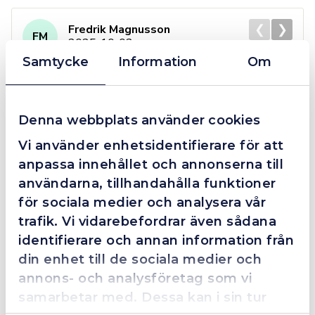
❮
❯
Fredrik Magnusson
FM
2025-10-02
Samtycke
Information
Om
Grym service!
Denna webbplats använder cookies
Dom här grabbarna är definitionen av serviceminded.
Vi använder enhetsidentifierare för att
Trots en billigare order, som det blev lite strul med,
anpassa innehållet och annonserna till
så agerade dom blixtsnabbt och löste det långt över
förväntan. Hade kontakt med Alexander, som förtjänar
användarna, tillhandahålla funktioner
en extra guldstjärna.
för sociala medier och analysera vår
trafik. Vi vidarebefordrar även sådana
identifierare och annan information från
din enhet till de sociala medier och
4.4
10 Reviews
annons- och analysföretag som vi
samarbetar med. Dessa kan i sin tur