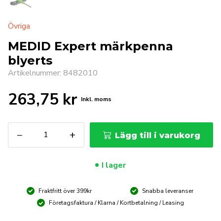
Övriga
MEDID Expert märkpenna
blyerts
Artikelnummer: 8482010
263,75
kr
Inkl. moms
MEDID
−
+
Lägg till i varukorg
Expert
märkpenna
blyerts
I lager
mängd
Fraktfritt över 399kr
Snabba leveranser
Företagsfaktura / Klarna / Kortbetalning / Leasing