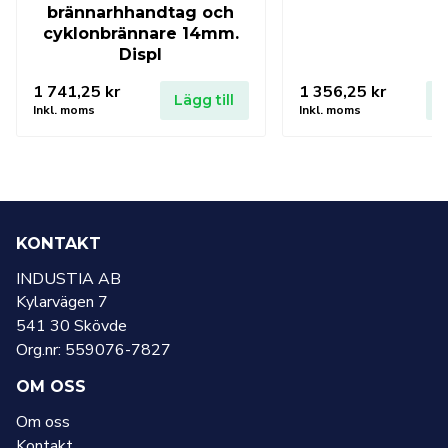
brännarhhandtag och
cyklonbrännare 14mm.
Displ
1 741,25
kr
1 356,25
kr
Lägg till
L
Inkl. moms
Inkl. moms
KONTAKT
INDUSTIA AB
Kylarvägen 7
541 30 Skövde
Org.nr: 559076-7827
OM OSS
Om oss
Kontakt