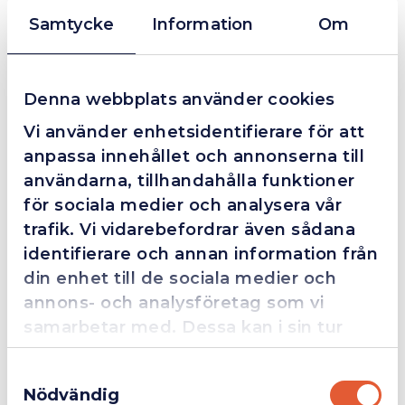
Samtycke
Information
Om
Beskrivning
Denna webbplats använder cookies
SIEVERT PROMATIC Standardbrännare
Vi använder enhetsidentifierare för att
En mångsidig och pålitlig standardbrännare med
anpassa innehållet och annonserna till
borstformade lågor som ger jämn och kontrollerad värme –
användarna, tillhandahålla funktioner
perfekt för alla typer av mjuklödning och mindre
för sociala medier och analysera vår
värmearbeten.
Brännaren klarar även silverlödning upp till 615°C, vilket
trafik. Vi vidarebefordrar även sådana
gör den till ett utmärkt val för både professionella
identifierare och annan information från
hantverkare och krävande gör-det-själv-projekt. Med ett
din enhet till de sociala medier och
arbetstryck på 2 bar får du stabil prestanda och effektiv
annons- och analysföretag som vi
uppvärmning.
samarbetar med. Dessa kan i sin tur
kombinera informationen med annan
Fördelar
Samtyckesval
information som du har tillhandahållit
Nödvändig
eller som de har samlat in när du har