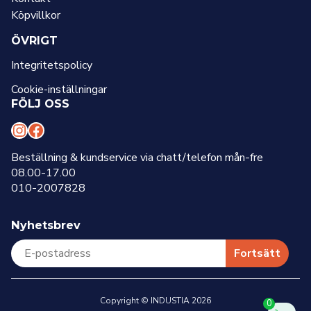
Köpvillkor
ÖVRIGT
Integritetspolicy
Cookie-inställningar
FÖLJ OSS
I
F
n
a
Beställning & kundservice via chatt/telefon mån-fre
08.00-17.00
s
c
010-2007828
t
e
a
b
Nyhetsbrev
g
o
r
o
Fortsätt
a
k
m
Copyright © INDUSTIA 2026
0