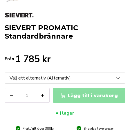
SIEVERT PROMATIC
Standardbrännare
1 785
kr
Från
SIEVERT
−
+
Lägg till i varukorg
PROMATIC
Standardbrännare
mängd
I lager
Fraktfritt över 399kr
Snabba leveranser