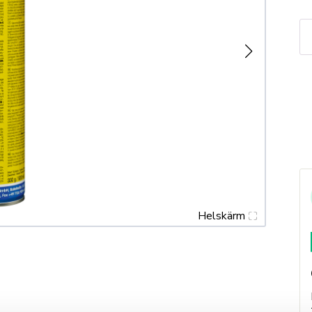
C
Sp
S
1
m
Helskärm