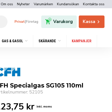
Om oss
Nyheter
Varumärken
Kundansökan
Kontakta oss
0
Varukorg
Kassa
|
Privat
Företag
GAS & GASOL
SKÄRANDE
KAMPANJER
FH Specialgas SG105 110ml
rtikelnummer: 52105
123,75
kr
Inkl. moms