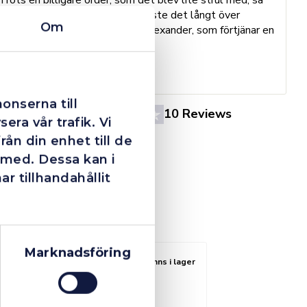
B
agerade dom blixtsnabbt och löste det långt över
h
Om
förväntan. Hade kontakt med Alexander, som förtjänar en
o
extra guldstjärna.
e
St
onserna till
4.4
10 Reviews
era vår trafik. Vi
ån din enhet till de
 med. Dessa kan i
 tillhandahållit
Marknadsföring
Finns i lager