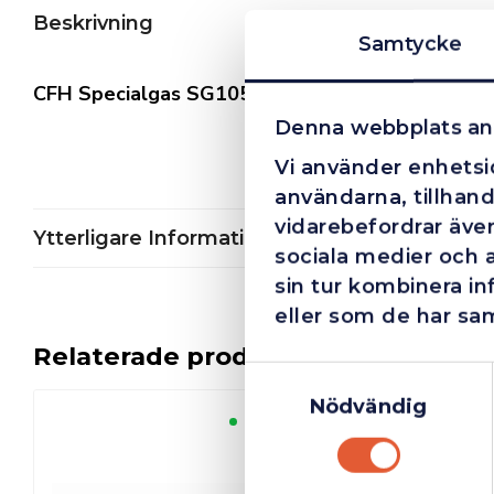
Beskrivning
Samtycke
CFH Specialgas SG105 110ml
Denna webbplats an
Vi använder enhetsid
användarna, tillhand
vidarebefordrar även
Ytterligare Information
sociala medier och 
sin tur kombinera i
eller som de har sam
Relaterade produkter
Samtyckesval
Nödvändig
Finns i lager