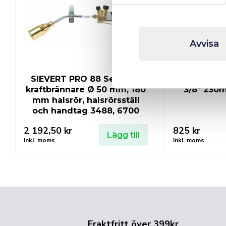
Avvisa
SIEVERT PRO 88 Set med
RIMAC Böj
kraftbrännare Ø 50 mm, 180
3/8″ 230
mm halsrör, halsrörsställ
och handtag 3488, 6700
2 192,50
kr
825
kr
Lägg till
Inkl. moms
Inkl. moms
Fraktfritt över 399kr