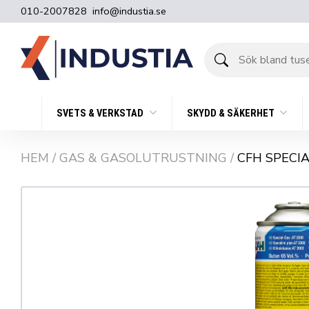
010-2007828
info@industia.se
Sök
bland
tusentals
produkter
SVETS & VERKSTAD
SKYDD & SÄKERHET
HEM
/
GAS & GASOLUTRUSTNING
/
CFH SPECI