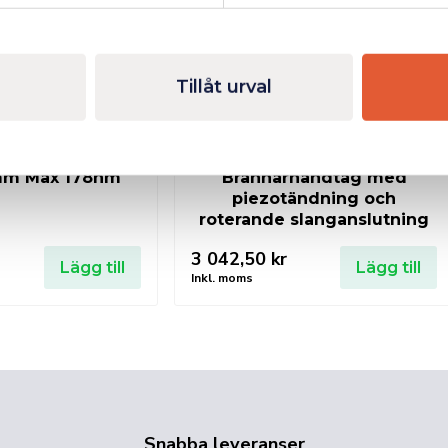
Tillåt urval
bar förlängare
SIEVERT PROMATIC
mm Max 178nm
Brännarhandtag med
piezotändning och
roterande slanganslutning
3 042,50
kr
Lägg till
Lägg till
Inkl. moms
Snabba leveranser