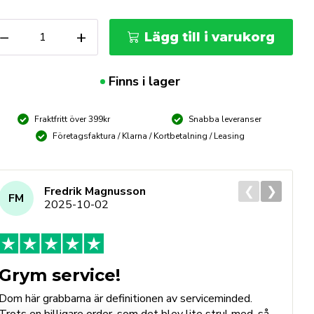
FH
−
+
Lägg till i varukorg
ecialgas
G105
10ml
Finns i lager
ängd
Fraktfritt över 399kr
Snabba leveranser
Företagsfaktura / Klarna / Kortbetalning / Leasing
❮
❯
Fredrik Magnusson
FM
2025-10-02
Grym service!
Dom här grabbarna är definitionen av serviceminded.
Trots en billigare order, som det blev lite strul med, så