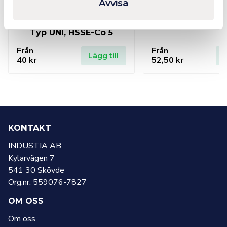
Avvisa
RUKO Spiralborr DIN 338
RUKO Co5 borr 
Typ UNI, HSSE-Co 5
Från
Från
Lägg till
L
40
kr
52,50
kr
KONTAKT
INDUSTIA AB
Kylarvägen 7
541 30 Skövde
Org.nr: 559076-7827
OM OSS
Om oss