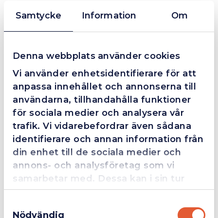
DIN
Samtycke
Information
Om
Fraktfritt över 399kr
Snabba leveranser
338
FLOWSTEP
Företagsfaktura / Klarna / Kortbetalning / Leasing
mängd
Denna webbplats använder cookies
❮
❯
Fredrik Magnusson
FM
Vi använder enhetsidentifierare för att
2025-10-02
anpassa innehållet och annonserna till
användarna, tillhandahålla funktioner
för sociala medier och analysera vår
Grym service!
trafik. Vi vidarebefordrar även sådana
identifierare och annan information från
Dom här grabbarna är definitionen av serviceminded.
din enhet till de sociala medier och
Trots en billigare order, som det blev lite strul med,
så agerade dom blixtsnabbt och löste det långt över
annons- och analysföretag som vi
förväntan. Hade kontakt med Alexander, som förtjänar
samarbetar med. Dessa kan i sin tur
en extra guldstjärna.
kombinera informationen med annan
Samtyckesval
information som du har tillhandahållit
Nödvändig