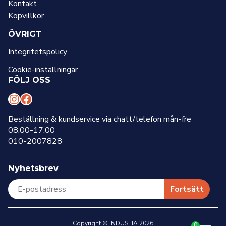
Kontakt
Köpvillkor
ÖVRIGT
Integritetspolicy
Cookie-inställningar
FÖLJ OSS
I
F
n
a
Beställning & kundservice via chatt/telefon mån-fre
08.00-17.00
s
c
010-2007828
t
e
a
b
Nyhetsbrev
g
o
r
o
Fortsätt
a
k
m
Copyright © INDUSTIA 2026
0