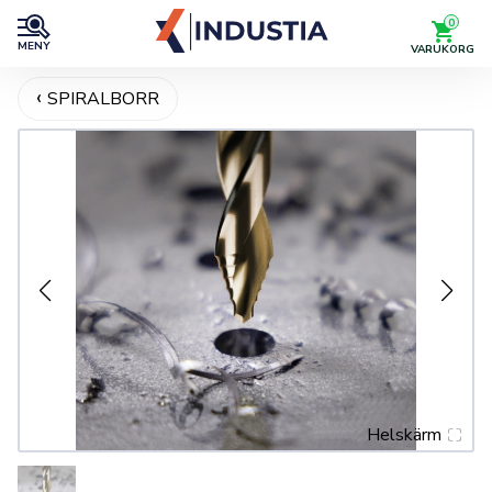
0
MENY
VARUKORG
SPIRALBORR
Helskärm