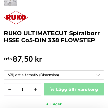
RUKO ULTIMATECUT Spiralborr
HSSE Co5-DIN 338 FLOWSTEP
87,50
kr
Från
RUKO
−
+
Lägg till i varukorg
ULTIMATECUT
Spiralborr
HSSE
I lager
Co5-