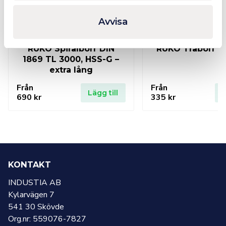
Avvisa
RUKO Spiralborr DIN
RUKO Träborr 
1869 TL 3000, HSS-G –
extra lång
Från
Från
Lägg till
L
690
kr
335
kr
KONTAKT
INDUSTIA AB
Kylarvägen 7
541 30 Skövde
Org.nr: 559076-7827