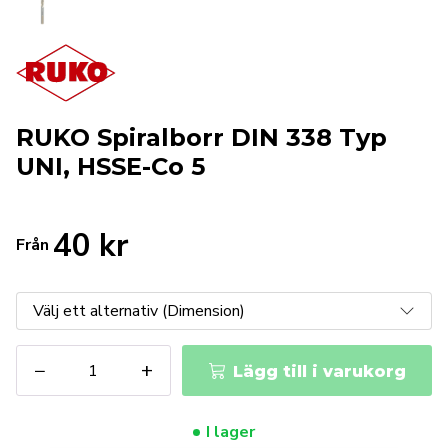
RUKO Spiralborr DIN 338 Typ
UNI, HSSE-Co 5
40
kr
Från
RUKO
−
+
Lägg till i varukorg
Spiralborr
DIN
338
I lager
Typ