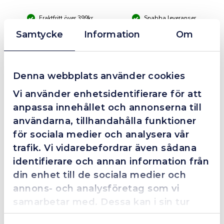
UNI,
Fraktfritt över 399kr
Snabba leveranser
HSSE-
Co
Företagsfaktura / Klarna / Kortbetalning / Leasing
Samtycke
Information
Om
5
mängd
❮
❯
Fredrik Magnusson
FM
Denna webbplats använder cookies
2025-10-02
Vi använder enhetsidentifierare för att
anpassa innehållet och annonserna till
användarna, tillhandahålla funktioner
Grym service!
för sociala medier och analysera vår
Dom här grabbarna är definitionen av serviceminded.
trafik. Vi vidarebefordrar även sådana
Trots en billigare order, som det blev lite strul med,
identifierare och annan information från
så agerade dom blixtsnabbt och löste det långt över
din enhet till de sociala medier och
förväntan. Hade kontakt med Alexander, som förtjänar
annons- och analysföretag som vi
en extra guldstjärna.
samarbetar med. Dessa kan i sin tur
kombinera informationen med annan