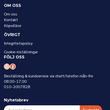
OM OSS
Om oss
Kontakt
Köpvillkor
ÖVRIGT
Integritetspolicy
Cookie-inställningar
FÖLJ OSS
I
F
n
a
Beställning & kundservice via chatt/telefon mån-fre
08.00-17.00
s
c
010-2007828
t
e
a
b
Nyhetsbrev
g
o