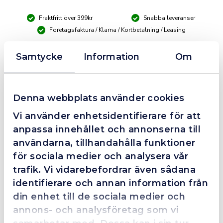
3000,
Fraktfritt över 399kr
Snabba leveranser
HSS-
G
Företagsfaktura / Klarna / Kortbetalning / Leasing
-
extra
Samtycke
Information
Om
lång
❮
❯
Fredrik Magnusson
FM
mängd
2025-10-02
Denna webbplats använder cookies
Vi använder enhetsidentifierare för att
Grym service!
anpassa innehållet och annonserna till
användarna, tillhandahålla funktioner
Dom här grabbarna är definitionen av serviceminded.
Trots en billigare order, som det blev lite strul med,
för sociala medier och analysera vår
så agerade dom blixtsnabbt och löste det långt över
trafik. Vi vidarebefordrar även sådana
förväntan. Hade kontakt med Alexander, som förtjänar
identifierare och annan information från
en extra guldstjärna.
din enhet till de sociala medier och
annons- och analysföretag som vi