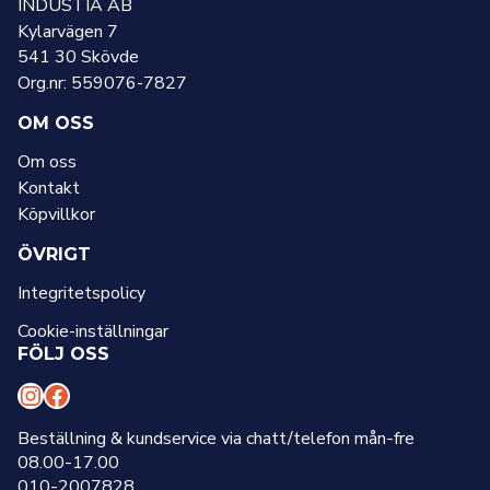
INDUSTIA AB
Kylarvägen 7
541 30 Skövde
Org.nr: 559076-7827
OM OSS
Om oss
Kontakt
Köpvillkor
ÖVRIGT
Integritetspolicy
Cookie-inställningar
FÖLJ OSS
I
F
n
a
Beställning & kundservice via chatt/telefon mån-fre
08.00-17.00
s
c
010-2007828