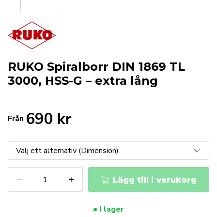
RUKO Spiralborr DIN 1869 TL
3000, HSS-G – extra lång
690
kr
Från
RUKO
−
+
Lägg till i varukorg
Spiralborr
DIN
1869
I lager
TL