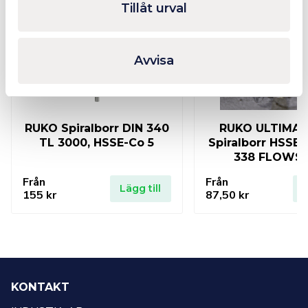
Tillåt urval
Avvisa
RUKO Spiralborr DIN 340
RUKO ULTIMA
TL 3000, HSSE-Co 5
Spiralborr HSSE 
338 FLOWS
Från
Från
Lägg till
L
155
kr
87,50
kr
KONTAKT