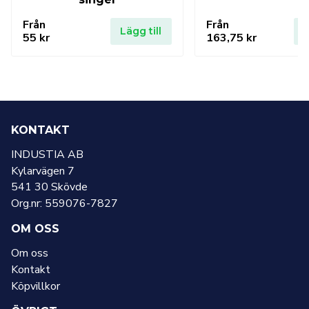
Från
Från
Lägg till
L
55
kr
163,75
kr
KONTAKT
INDUSTIA AB
Kylarvägen 7
541 30 Skövde
Org.nr: 559076-7827
OM OSS
Om oss
Kontakt
Köpvillkor