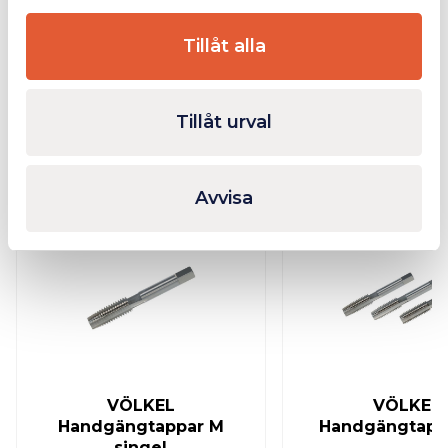
Ytterligare Information
Tillåt alla
Tillåt urval
Relaterade produkter
Avvisa
I lager
VÖLKEL
VÖLKEL
Handgängtappar M
Handgängtapp
singel