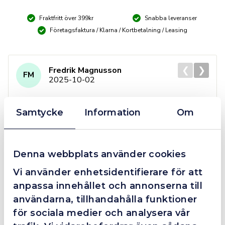
HSS
Fraktfritt över 399kr
Snabba leveranser
–
no:1
Företagsfaktura / Klarna / Kortbetalning / Leasing
mängd
❮
❯
Fredrik Magnusson
FM
2025-10-02
Samtycke
Information
Om
Grym service!
Dom här grabbarna är definitionen av serviceminded.
Denna webbplats använder cookies
Trots en billigare order, som det blev lite strul med,
så agerade dom blixtsnabbt och löste det långt över
Vi använder enhetsidentifierare för att
förväntan. Hade kontakt med Alexander, som förtjänar
anpassa innehållet och annonserna till
en extra guldstjärna.
användarna, tillhandahålla funktioner
för sociala medier och analysera vår