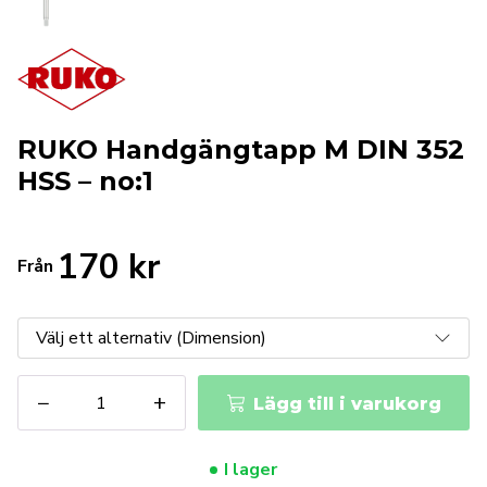
RUKO Handgängtapp M DIN 352
HSS – no:1
170
kr
Från
RUKO
−
+
Lägg till i varukorg
Handgängtapp
M
DIN
I lager
352