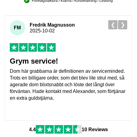
Företagsfaktura / Klarna / Kortbetalning / Leasing
❮
❯
Fredrik Magnusson
FM
2025-10-02
Grym service!
Dom här grabbarna är definitionen av serviceminded.
Trots en billigare order, som det blev lite strul med, så
agerade dom blixtsnabbt och löste det långt över
förväntan. Hade kontakt med Alexander, som förtjänar
en extra guldstjärna.
4.4
10 Reviews
Företag
Exkl. moms