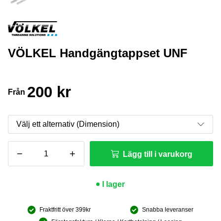
VÖLKEL Handgängtappset UNF
200
kr
Från
VÖLKEL
−
+
Lägg till i varukorg
Handgängtappset
UNF
mängd
I lager
Fraktfritt över 399kr
Snabba leveranser