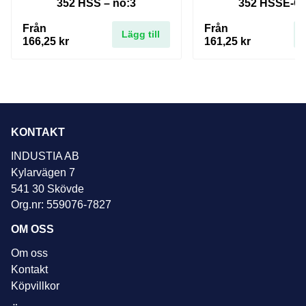
352 HSS – no:3
352 HSSE-Co
Från
Från
Lägg till
166,25
kr
161,25
kr
KONTAKT
INDUSTIA AB
Kylarvägen 7
541 30 Skövde
Org.nr: 559076-7827
OM OSS
Om oss
Kontakt
Köpvillkor