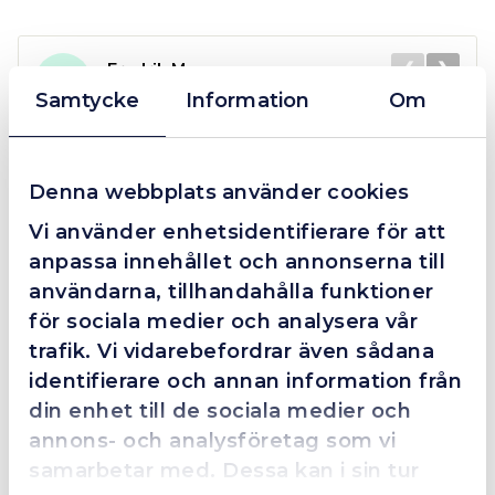
❮
❯
Fredrik Magnusson
FM
2025-10-02
Samtycke
Information
Om
Denna webbplats använder cookies
Grym service!
Vi använder enhetsidentifierare för att
Dom här grabbarna är definitionen av serviceminded.
Trots en billigare order, som det blev lite strul med,
anpassa innehållet och annonserna till
så agerade dom blixtsnabbt och löste det långt över
användarna, tillhandahålla funktioner
förväntan. Hade kontakt med Alexander, som förtjänar
för sociala medier och analysera vår
en extra guldstjärna.
trafik. Vi vidarebefordrar även sådana
identifierare och annan information från
din enhet till de sociala medier och
annons- och analysföretag som vi
4.4
10 Reviews
samarbetar med. Dessa kan i sin tur