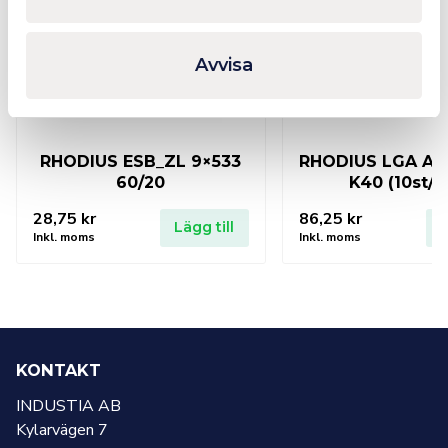
Avvisa
RHODIUS ESB_ZL 9×533
RHODIUS LGA Al
60/20
K40 (10st/f
28,75
kr
86,25
kr
Lägg till
L
Inkl. moms
Inkl. moms
KONTAKT
INDUSTIA AB
Kylarvägen 7