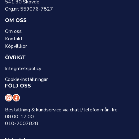
541 30 Skövde
Org.nr: 559076-7827
OM OSS
Om oss
Kontakt
Köpvillkor
ÖVRIGT
Integritetspolicy
Cookie-inställningar
FÖLJ OSS
I
F
n
a
Beställning & kundservice via chatt/telefon mån-fre
08.00-17.00
s
c
010-2007828
t
e
a
b