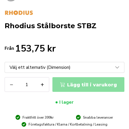
Rhodius Stålborste STBZ
153,75
kr
Från
Rhodius
−
+
Lägg till i varukorg
Stålborste
STBZ
mängd
I lager
Fraktfritt över 399kr
Snabba leveranser
Företagsfaktura / Klarna / Kortbetalning / Leasing