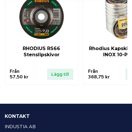
RHODIUS RS66
Rhodius Kapskiv
Stenslipskivor
INOX 10-Pa
Från
Från
Lägg till
L
57,50
kr
368,75
kr
KONTAKT
INDUSTIA AB