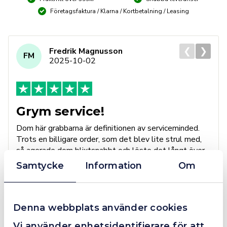
Företagsfaktura / Klarna / Kortbetalning / Leasing
❮
❯
Fredrik Magnusson
FM
2025-10-02
Grym service!
Dom här grabbarna är definitionen av serviceminded.
Trots en billigare order, som det blev lite strul med,
så agerade dom blixtsnabbt och löste det långt över
förväntan. Hade kontakt med Alexander, som förtjänar
Samtycke
Information
Om
en extra guldstjärna.
Denna webbplats använder cookies
4.4
10 Reviews
Vi använder enhetsidentifierare för att