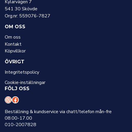
Kylarvägen 7
541 30 Skövde
Org.nr: 559076-7827
OM OSS
Om oss
Kontakt
Köpvillkor
ÖVRIGT
Integritetspolicy
Cookie-inställningar
FÖLJ OSS
I
F
n
a
Beställning & kundservice via chatt/telefon mån-fre
08.00-17.00
s
c
010-2007828
t
e