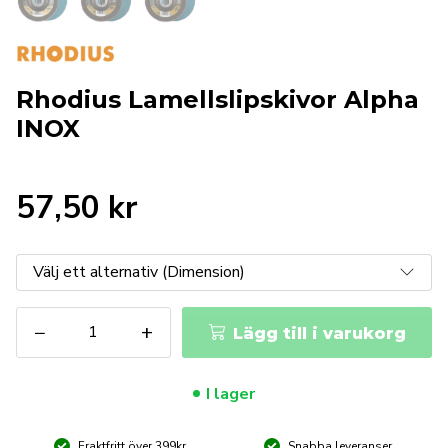
Rhodius Lamellslipskivor Alpha
INOX
57,50
kr
Rhodius
−
+
Lägg till i varukorg
Lamellslipskivor
Alpha
INOX
I lager
mängd
Fraktfritt över 399kr
Snabba leveranser