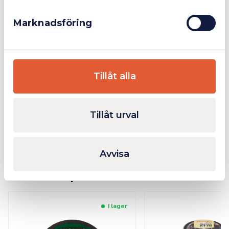
Marknadsföring
Rostfritt stål
Stål
Tillåt alla
Ytterligare Information
Tillåt urval
Bilagor
Avvisa
Relaterade produkter
I lager