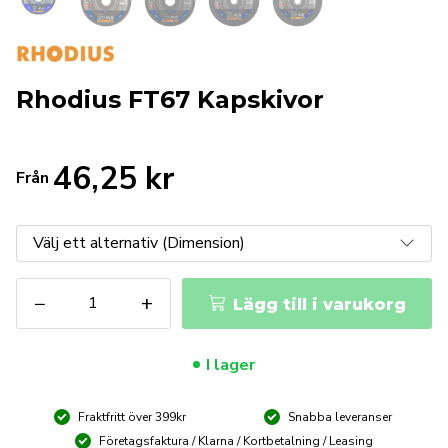
Rhodius FT67 Kapskivor
46,25
kr
Från
Rhodius
−
+
Lägg till i varukorg
FT67
Kapskivor
mängd
I lager
Fraktfritt över 399kr
Snabba leveranser
Företagsfaktura / Klarna / Kortbetalning / Leasing