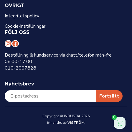
ÖVRIGT
Integritetspolicy
Cookie-inställningar
FÖLJ OSS
I
F
n
a
Beställning & kundservice via chatt/telefon mån-fre
08.00-17.00
s
c
010-2007828
t
e
a
b
Nyhetsbrev
g
o
r
o
Fortsätt
a
k
m
Copyright © INDUSTIA 2026
0
E-handel av
VISTRÖM