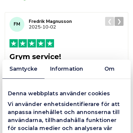
❮
❯
Fredrik Magnusson
FM
2025-10-02
Grym service!
Dom här grabbarna är definitionen av serviceminded.
Samtycke
Information
Om
Trots en billigare order, som det blev lite strul med,
så agerade dom blixtsnabbt och löste det långt över
förväntan. Hade kontakt med Alexander, som förtjänar
en extra guldstjärna.
Denna webbplats använder cookies
Vi använder enhetsidentifierare för att
anpassa innehållet och annonserna till
användarna, tillhandahålla funktioner
4.4
10 Reviews
för sociala medier och analysera vår