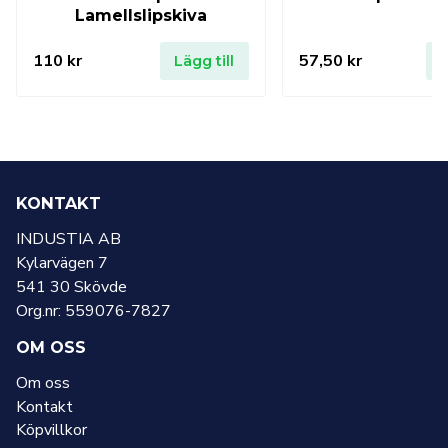
Lamellslipskiva
110
kr
57,50
kr
Lägg till
L
KONTAKT
INDUSTIA AB
Kylarvägen 7
541 30 Skövde
Org.nr: 559076-7827
OM OSS
Om oss
Kontakt
Köpvillkor