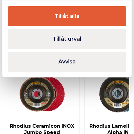
Bilagor
Tillåt alla
Tillåt urval
Relaterade produkter
Avvisa
I lager
Rhodius Ceramicon INOX
Rhodius Lamellsl
Jumbo Speed
Alpha INO