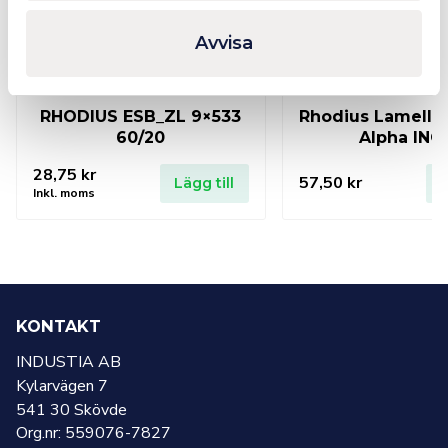
Avvisa
RHODIUS ESB_ZL 9×533
Rhodius Lamellsl
60/20
Alpha INO
28,75
kr
57,50
kr
Lägg till
L
Inkl. moms
KONTAKT
INDUSTIA AB
Kylarvägen 7
541 30 Skövde
Org.nr: 559076-7827