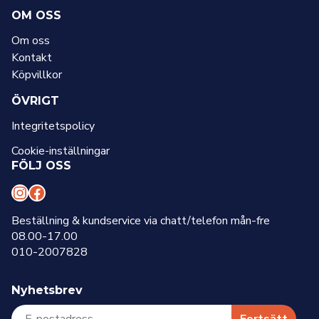
OM OSS
Om oss
Kontakt
Köpvillkor
ÖVRIGT
Integritetspolicy
Cookie-inställningar
FÖLJ OSS
I
F
n
a
Beställning & kundservice via chatt/telefon mån-fre
08.00-17.00
s
c
010-2007828
t
e
a
b
Nyhetsbrev
g
o