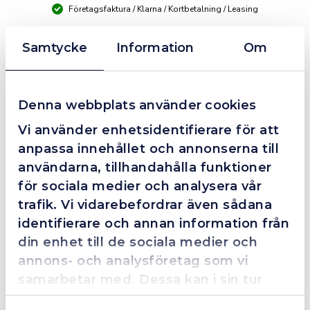
Företagsfaktura / Klarna / Kortbetalning / Leasing
Samtycke
Information
Om
❮
❯
Fredrik Magnusson
FM
2025-10-02
Denna webbplats använder cookies
Vi använder enhetsidentifierare för att
Grym service!
anpassa innehållet och annonserna till
användarna, tillhandahålla funktioner
Dom här grabbarna är definitionen av serviceminded.
Trots en billigare order, som det blev lite strul med,
för sociala medier och analysera vår
så agerade dom blixtsnabbt och löste det långt över
trafik. Vi vidarebefordrar även sådana
förväntan. Hade kontakt med Alexander, som förtjänar
identifierare och annan information från
en extra guldstjärna.
din enhet till de sociala medier och
annons- och analysföretag som vi
samarbetar med. Dessa kan i sin tur
kombinera informationen med annan
4.4
10 Reviews