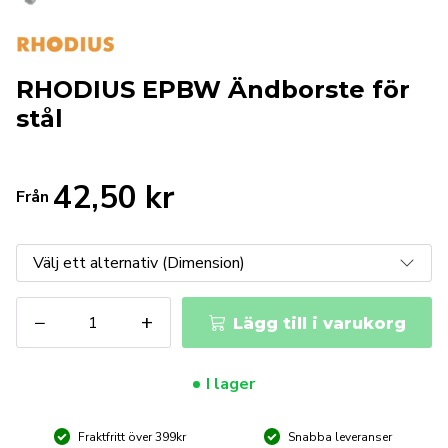
RHODIUS EPBW Ändborste för
stål
42,50
kr
Från
RHODIUS
−
+
Lägg till i varukorg
EPBW
Ändborste
för
I lager
stål
mängd
Fraktfritt över 399kr
Snabba leveranser