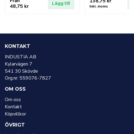
Från
138,75
kr
Lägg till
L
48,75
kr
Inkl. moms
KONTAKT
INDUSTIA AB
Kylarvägen 7
541 30 Skövde
Org.nr: 559076-7827
OM OSS
Om oss
Kontakt
Köpvillkor
ÖVRIGT