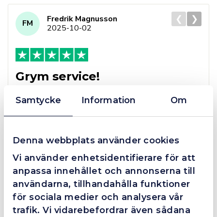
❮
❯
Fredrik Magnusson
FM
2025-10-02
Grym service!
Dom här grabbarna är definitionen av serviceminded.
Samtycke
Information
Om
Trots en billigare order, som det blev lite strul med,
så agerade dom blixtsnabbt och löste det långt över
förväntan. Hade kontakt med Alexander, som förtjänar
en extra guldstjärna.
Denna webbplats använder cookies
Vi använder enhetsidentifierare för att
anpassa innehållet och annonserna till
4.4
10 Reviews
användarna, tillhandahålla funktioner
för sociala medier och analysera vår
trafik. Vi vidarebefordrar även sådana