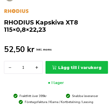
RHODIUS Kapskiva XT8
115×0,8×22,23
52,50
kr
Inkl. moms
RHODIUS
−
+
Lägg till i varukorg
Kapskiva
XT8
115x0,8x22,23
I lager
mängd
Fraktfritt över 399kr
Snabba leveranser
Företagsfaktura / Klarna / Kortbetalning / Leasing