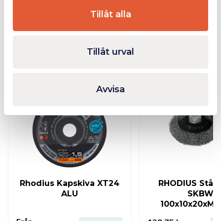
Tillåt alla
Relaterade produkter
Tillåt urval
I lager
Avvisa
Rhodius Kapskiva XT24
RHODIUS Stålb
ALU
SKBW
100x10x20xM1