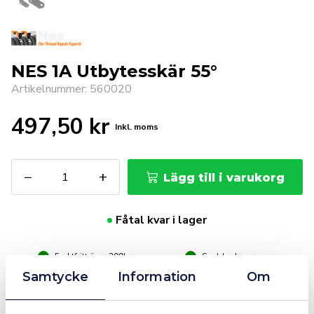
NES 1A Utbytesskär 55°
Artikelnummer: 560020
497,50
kr
Inkl. moms
NES
−
+
Lägg till i varukorg
1A
Utbytesskär
55°
Fåtal kvar i lager
mängd
Fraktfritt över 399kr
Snabba leveranser
Företagsfaktura / Klarna / Kortbetalning / Leasing
Samtycke
Information
Om