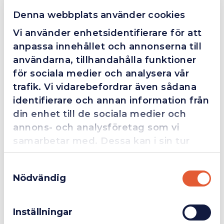
❮
❯
Fredrik Magnusson
Denna webbplats använder cookies
FM
2025-10-02
Vi använder enhetsidentifierare för att
anpassa innehållet och annonserna till
användarna, tillhandahålla funktioner
Grym service!
för sociala medier och analysera vår
trafik. Vi vidarebefordrar även sådana
Dom här grabbarna är definitionen av serviceminded.
Trots en billigare order, som det blev lite strul med,
identifierare och annan information från
så agerade dom blixtsnabbt och löste det långt över
din enhet till de sociala medier och
förväntan. Hade kontakt med Alexander, som förtjänar
annons- och analysföretag som vi
en extra guldstjärna.
samarbetar med. Dessa kan i sin tur
kombinera informationen med annan
Samtyckesval
information som du har tillhandahållit
Nödvändig
4.4
10 Reviews
eller som de har samlat in när du har
Företag
Exkl. moms
använt deras tjänster.
Inställningar
Privatperson
Inkl. moms