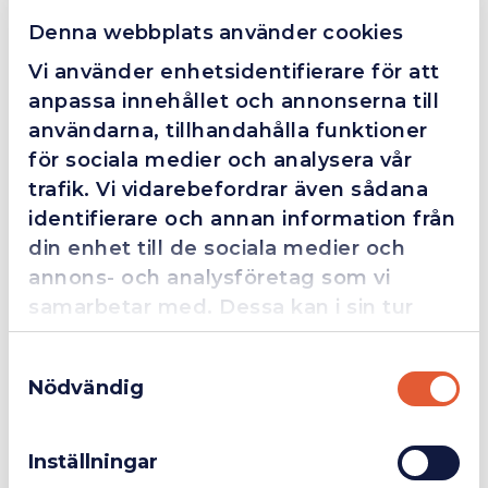
❮
❯
Fredrik Magnusson
Denna webbplats använder cookies
FM
2025-10-02
Vi använder enhetsidentifierare för att
anpassa innehållet och annonserna till
användarna, tillhandahålla funktioner
Grym service!
för sociala medier och analysera vår
trafik. Vi vidarebefordrar även sådana
Dom här grabbarna är definitionen av serviceminded.
Trots en billigare order, som det blev lite strul med,
identifierare och annan information från
så agerade dom blixtsnabbt och löste det långt över
din enhet till de sociala medier och
förväntan. Hade kontakt med Alexander, som förtjänar
annons- och analysföretag som vi
en extra guldstjärna.
samarbetar med. Dessa kan i sin tur
kombinera informationen med annan
Samtyckesval
information som du har tillhandahållit
Nödvändig
4.4
10 Reviews
eller som de har samlat in när du har
Företag
Exkl. moms
använt deras tjänster.
Inställningar
Privatperson
Inkl. moms