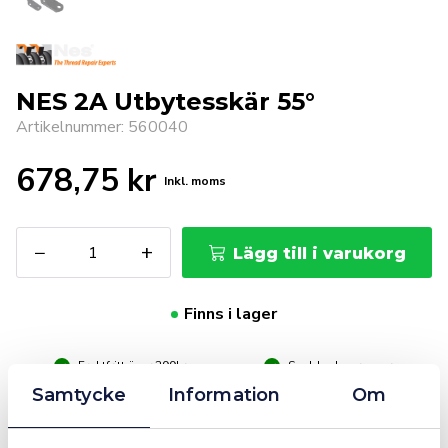
NES 2A Utbytesskär 55°
Artikelnummer: 560040
678,75
kr
Inkl. moms
NES
−
+
Lägg till i varukorg
2A
Utbytesskär
55°
Finns i lager
mängd
Fraktfritt över 399kr
Snabba leveranser
Företagsfaktura / Klarna / Kortbetalning / Leasing
Samtycke
Information
Om