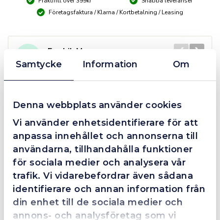
Fraktfritt över 399kr
Snabba leveranser
Företagsfaktura / Klarna / Kortbetalning / Leasing
❮
❯
Fredrik Magnusson
FM
2025-10-02
Samtycke
Information
Om
Denna webbplats använder cookies
Grym service!
Vi använder enhetsidentifierare för att
Dom här grabbarna är definitionen av serviceminded.
anpassa innehållet och annonserna till
Trots en billigare order, som det blev lite strul med,
så agerade dom blixtsnabbt och löste det långt över
användarna, tillhandahålla funktioner
förväntan. Hade kontakt med Alexander, som förtjänar
för sociala medier och analysera vår
en extra guldstjärna.
trafik. Vi vidarebefordrar även sådana
identifierare och annan information från
din enhet till de sociala medier och
annons- och analysföretag som vi
4.4
10 Reviews