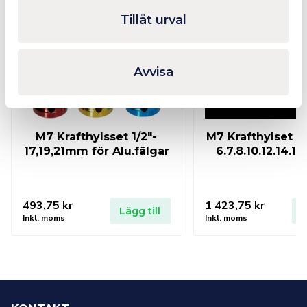
Tillåt urval
Avvisa
M7 Krafthylsset 1/2″-
M7 Krafthylset In
17,19,21mm för Alu.fälgar
6.7.8.10.12.14.
493,75
kr
1 423,75
kr
Lägg till
L
Inkl. moms
Inkl. moms