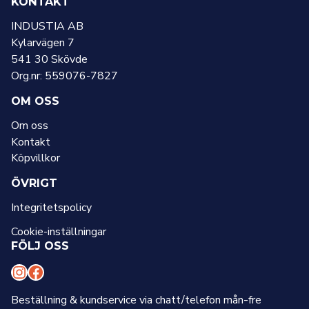
KONTAKT
INDUSTIA AB
Kylarvägen 7
541 30 Skövde
Org.nr: 559076-7827
OM OSS
Om oss
Kontakt
Köpvillkor
ÖVRIGT
Integritetspolicy
Cookie-inställningar
FÖLJ OSS
I
F
n
a
Beställning & kundservice via chatt/telefon mån-fre