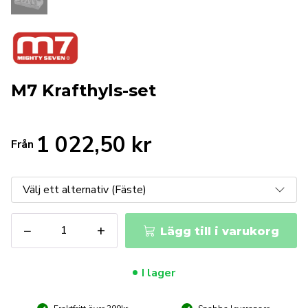
M7 Krafthyls-set
1 022,50
kr
Från
M7
−
+
Lägg till i varukorg
Krafthyls-
set
mängd
I lager