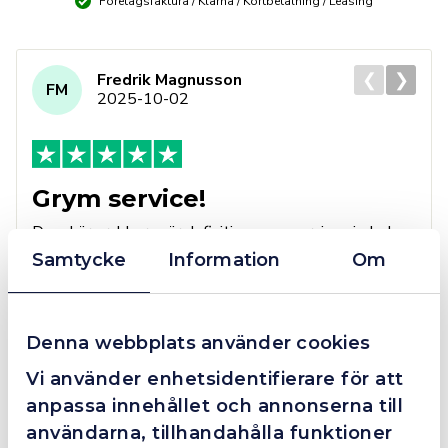
Företagsfaktura / Klarna / Kortbetalning / Leasing
❮
❯
Fredrik Magnusson
FM
2025-10-02
Grym service!
Dom här grabbarna är definitionen av serviceminded.
Trots en billigare order, som det blev lite strul med,
Samtycke
Information
Om
så agerade dom blixtsnabbt och löste det långt över
förväntan. Hade kontakt med Alexander, som förtjänar
en extra guldstjärna.
Denna webbplats använder cookies
Vi använder enhetsidentifierare för att
anpassa innehållet och annonserna till
4.4
10 Reviews
användarna, tillhandahålla funktioner