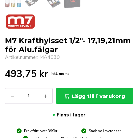
M7 Krafthylsset 1/2″- 17,19,21mm
för Alu.fälgar
Artikelnummer: MA4030
493,75
kr
Inkl. moms
M7
−
+
Lägg till i varukorg
Krafthylsset
1/2"-
17,19,21mm
Finns i lager
för
Alu.fälgar
Fraktfritt över 399kr
Snabba leveranser
mängd