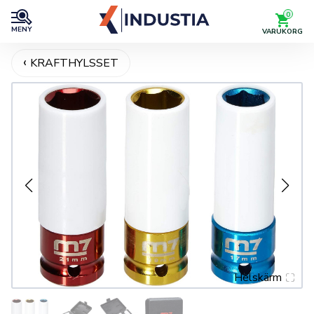
0
MENY
VARUKORG
KRAFTHYLSSET
Helskärm