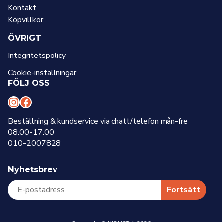
Kontakt
Köpvillkor
ÖVRIGT
Integritetspolicy
Cookie-inställningar
FÖLJ OSS
I
F
n
a
Beställning & kundservice via chatt/telefon mån-fre
08.00-17.00
s
c
010-2007828
t
e
a
b
Nyhetsbrev
g
o
r
o
Fortsätt
a
k
m