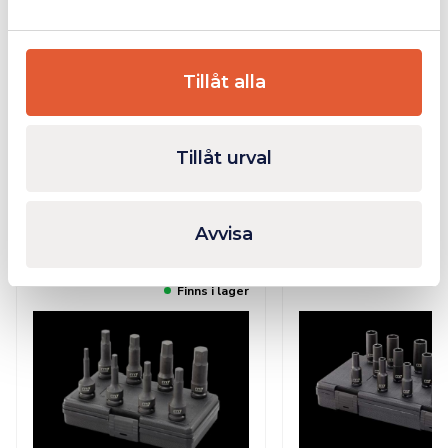
professionella och hobbyutövare.
Storlekar: 17 mm, 19 mm och 21 mm
Tillåt alla
Ytterligare Information
Tillåt urval
Relaterade produkter
Avvisa
Finns i lager