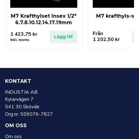
M7 Krafthylset Insex 1/2″
M7 krafthyls-se
6.7.8.10.12.14.17.19mm
Från
1 423,75
kr
Lägg till
L
1 202,50
kr
Inkl. moms
KONTAKT
INDUSTIA AB
Kylarvägen 7
541 30 Skövde
Org.nr: 559076-7827
OM OSS
Om oss