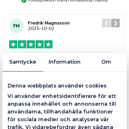
&
Företagsfaktura / Klarna / Kortbetalning / Leasing
laddare
mängd
❮
❯
Fredrik Magnusson
FM
2025-10-02
Grym service!
Samtycke
Information
Om
Dom här grabbarna är definitionen av serviceminded.
Trots en billigare order, som det blev lite strul med,
så agerade dom blixtsnabbt och löste det långt över
Denna webbplats använder cookies
förväntan. Hade kontakt med Alexander, som förtjänar
en extra guldstjärna.
Vi använder enhetsidentifierare för att
anpassa innehållet och annonserna till
användarna, tillhandahålla funktioner
för sociala medier och analysera vår
4.4
10 Reviews
trafik. Vi vidarebefordrar även sådana