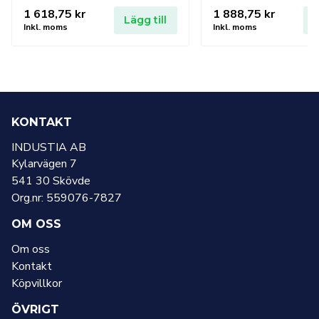
1 618,75
kr
1 888,75
kr
Lägg till
L
Inkl. moms
Inkl. moms
KONTAKT
INDUSTIA AB
Kylarvägen 7
541 30 Skövde
Org.nr: 559076-7827
OM OSS
Om oss
Kontakt
Köpvillkor
ÖVRIGT