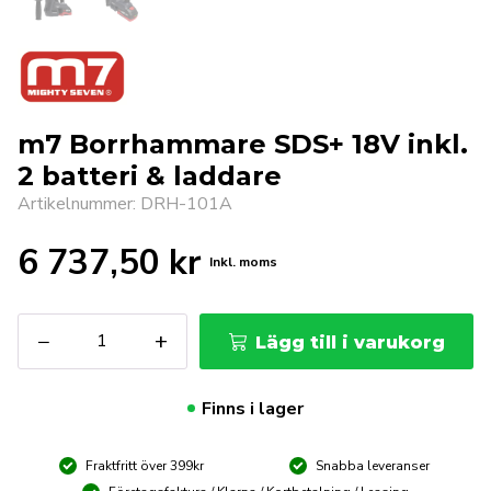
m7 Borrhammare SDS+ 18V inkl.
2 batteri & laddare
Artikelnummer: DRH-101A
6 737,50
kr
Inkl. moms
m7
−
+
Lägg till i varukorg
Borrhammare
SDS+
18V
Finns i lager
inkl.
2
Fraktfritt över 399kr
Snabba leveranser
batteri