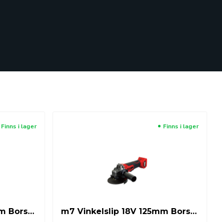
Finns i lager
Finns i lager
m7 Vinkelslip 18V 125mm Borstfri inkl. 2 x 5,0Ah batteri samt laddare
m7 Vinkelslip 18V 125mm Borstfri exkl. batteri & laddare