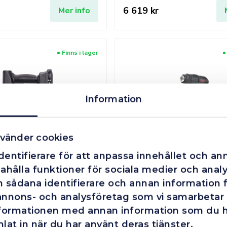
6 619 kr
Mer info
Finns i lager
Information
vänder cookies
/Häftpistol 18V 2,0Ah
entifierare för att anpassa innehållet och ann
1 375 kr
Mer info
ahålla funktioner för sociala medier och analys
 sådana identifierare och annan information fr
annons- och analysföretag som vi samarbetar
Finns i lager
nformationen med annan information som du har
lat in när du har använt deras tjänster.