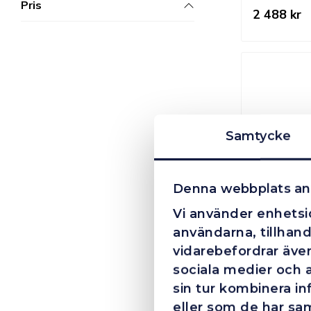
Pris
2 488 kr
Samtycke
Denna webbplats an
m7 Spik
Vi använder enhetsid
7 494 kr
användarna, tillhand
vidarebefordrar även
sociala medier och 
sin tur kombinera i
eller som de har sam