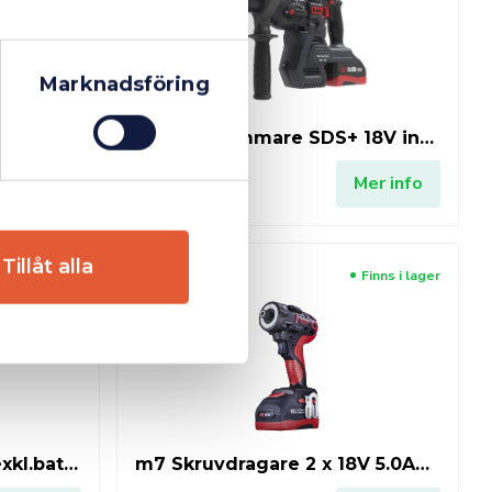
Marknadsföring
m7 Multiverktyg 18V exkl. batteri & laddare
m7 Borrhammare SDS+ 18V inkl. 2 batteri & laddare
6 738 kr
Mer info
Mer info
Tillåt alla
Finns i lager
Finns i lager
m7 Skruvdragare 18V (exkl.batteri & laddare)
m7 Skruvdragare 2 x 18V 5.0Ah & 1 laddare