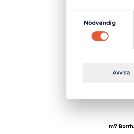
Samtyckesval
Nödvändig
7 061 kr
Avvisa