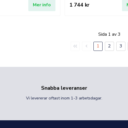
1 744 kr
Mer info
Sida 1 av 3
Första
Föregående
1
2
3
sidan
sida
Snabba leveranser
Vi levererar oftast inom 1-3 arbetsdagar.