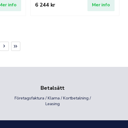
6 244 kr
Mer info
Mer info
Nästa
Sista
sida
sidan
Betalsätt
Företagsfaktura / Klarna / Kortbetalning /
Leasing