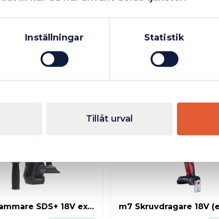
Företag
Exkl. moms
Privatperson
Inkl. moms
Inställningar
Statistik
m7 Multiverktyg 18V inkl. 2 x batteri & laddare
2 663 kr
Mer info
Tillåt urval
Finns i lager
m7 Borrhammare SDS+ 18V exkl. batteri & laddare