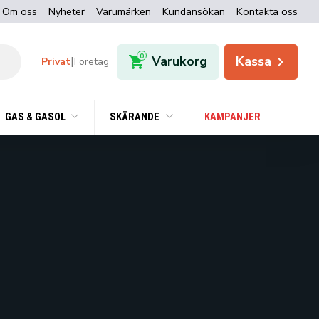
Om oss
Nyheter
Varumärken
Kundansökan
Kontakta oss
0
Varukorg
Kassa
|
Privat
Företag
GAS & GASOL
SKÄRANDE
KAMPANJER