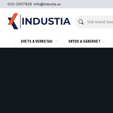
010-2007828
info@industia.se
Sök
bland
tusentals
produkter
SVETS & VERKSTAD
SKYDD & SÄKERHET