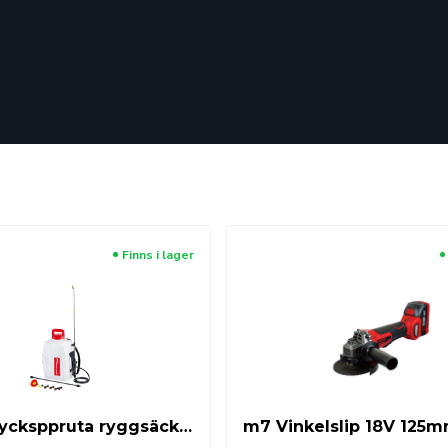
Finns i lager
m7 18VTrycksppruta ryggsäcksmodell exkl. batteri & laddare