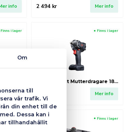
2 494 kr
Mer info
Mer info
Finns i lager
Finns i lager
Om
m7 Hetluftspistol 18V exkl. batteri & laddare
m7 Compact Mutterdragare 18V 1/2" exkl. batteri & laddare
onserna till
1 494 kr
Mer info
Mer info
era vår trafik. Vi
ån din enhet till de
 med. Dessa kan i
Finns i lager
Finns i lager
 tillhandahållit