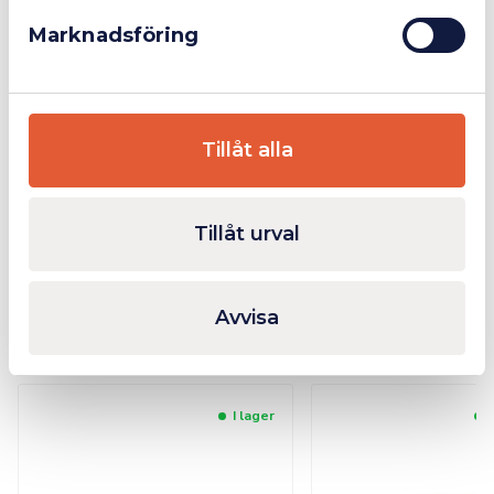
Form: 0.
Marknadsföring
Klippkapacitet mjuk tråd (diameter): Ø 6mm.
Klippkapacitet medelhård tråd (diameter): Ø 5,2mm.
Klippkapacitet hård tråd (diameter): Ø 4,0mm.
Klippkapacitet pianotråd (diameter): Ø 3,6mm.
Tillåt alla
Ytterligare Information
Tillåt urval
Bilagor
Avvisa
Relaterade produkter
I lager