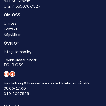
541 30 Skövde
Org.nr: 559076-7827
OM OSS
Om oss
Kontakt
Köpvillkor
ÖVRIGT
Integritetspolicy
Cookie-inställningar
FÖLJ OSS
I
F
n
a
Beställning & kundservice via chatt/telefon mån-fre
08.00-17.00
s
c
010-2007828
t
e
a
b