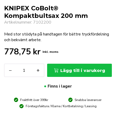
KNIPEX CoBolt®
Kompaktbultsax 200 mm
Artikelnummer: 7102200
Med stor stödyta på handtagen för bättre tryckfördelning
och bekvämt arbete.
778,75
kr
Inkl. moms
KNIPEX
−
+
Lägg till i varukorg
CoBolt®
Kompaktbultsax
200
Finns i lager
mm
mängd
Fraktfritt över 399kr
Snabba leveranser
Företagsfaktura / Klarna / Kortbetalning / Leasing