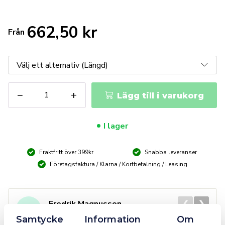
662,50
kr
Från
KNIPEX
−
+
Lägg till i varukorg
Klipptänger
7131
mängd
I lager
Fraktfritt över 399kr
Snabba leveranser
Företagsfaktura / Klarna / Kortbetalning / Leasing
❮
❯
Fredrik Magnusson
FM
2025-10-02
Samtycke
Information
Om