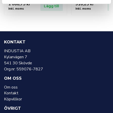
1 088,75
kr
916,25
kr
Lägg till
L
Inkl. moms
Inkl. moms
KONTAKT
INDUSTIA AB
Kylarvägen 7
541 30 Skövde
Org.nr: 559076-7827
OM OSS
Om oss
Kontakt
Köpvillkor
ÖVRIGT