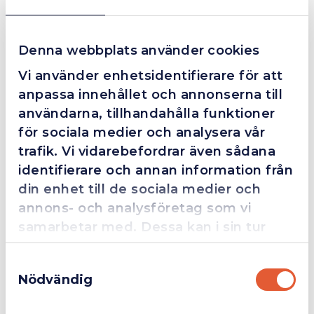
Denna webbplats använder cookies
Grym service!
Vi använder enhetsidentifierare för att
Dom här grabbarna är definitionen av serviceminded.
Trots en billigare order, som det blev lite strul med,
anpassa innehållet och annonserna till
så agerade dom blixtsnabbt och löste det långt över
användarna, tillhandahålla funktioner
förväntan. Hade kontakt med Alexander, som förtjänar
för sociala medier och analysera vår
en extra guldstjärna.
trafik. Vi vidarebefordrar även sådana
identifierare och annan information från
din enhet till de sociala medier och
annons- och analysföretag som vi
4.4
10 Reviews
samarbetar med. Dessa kan i sin tur
kombinera informationen med annan
Samtyckesval
information som du har tillhandahållit
Ytterligare Information
Nödvändig
eller som de har samlat in när du har
Företag
Exkl. moms
använt deras tjänster.
Bilagor