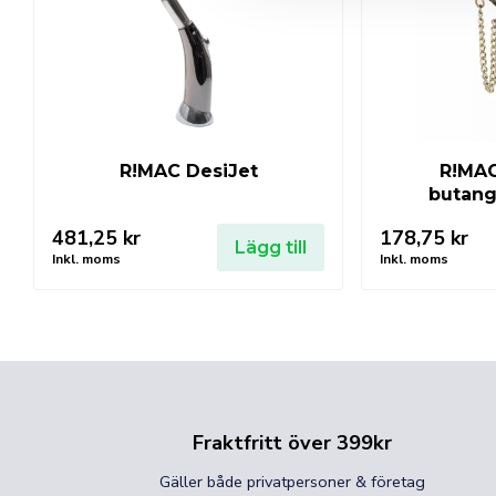
R!MAC DesiJet
R!MAC
butang
481,25
kr
178,75
kr
Lägg till
Inkl. moms
Inkl. moms
Fraktfritt över 399kr
Gäller både privatpersoner & företag