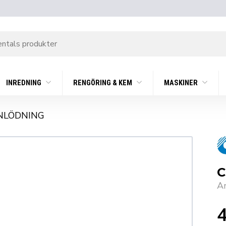
INREDNING
RENGÖRING & KEM
MASKINER
NLÖDNING
C
A