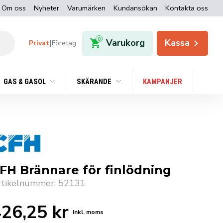
Om oss
Nyheter
Varumärken
Kundansökan
Kontakta oss
0
Varukorg
Kassa
|
Privat
Företag
GAS & GASOL
SKÄRANDE
KAMPANJER
FH Brännare för finlödning
rtikelnummer: 52131
426,25
kr
Inkl. moms