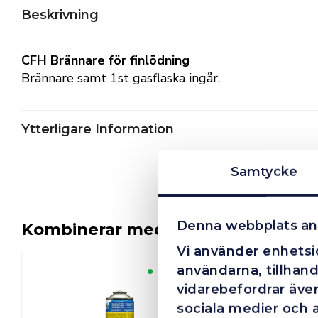
Beskrivning
CFH Brännare för finlödning
Brännare samt 1st gasflaska ingår.
Ytterligare Information
Samtycke
Denna webbplats an
Kombinerar med
Vi använder enhetsid
användarna, tillhand
Finns i lager
vidarebefordrar även
sociala medier och 