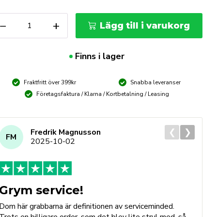
FH
−
+
Lägg till i varukorg
ännare
r
nlödning
Finns i lager
ängd
Fraktfritt över 399kr
Snabba leveranser
Företagsfaktura / Klarna / Kortbetalning / Leasing
❮
❯
Fredrik Magnusson
FM
2025-10-02
Grym service!
Dom här grabbarna är definitionen av serviceminded.
Trots en billigare order, som det blev lite strul med, så