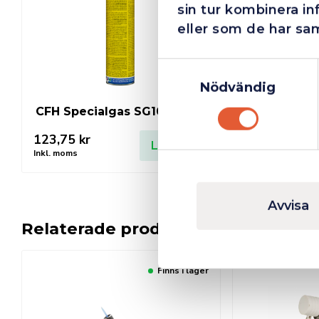
sin tur kombinera i
eller som de har sam
Samtyckesval
Nödvändig
CFH Specialgas SG105 110ml
123,75
kr
Lägg till
Inkl. moms
Avvisa
Relaterade produkter
Finns i lager