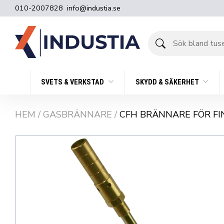
010-2007828
info@industia.se
Sök
bland
tusentals
produkter
SVETS & VERKSTAD
SKYDD & SÄKERHET
HEM
/
GASBRÄNNARE
/
CFH BRÄNNARE FÖR FI