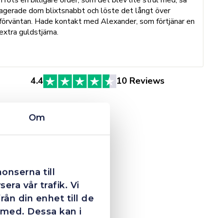
B
agerade dom blixtsnabbt och löste det långt över
h
förväntan. Hade kontakt med Alexander, som förtjänar en
o
extra guldstjärna.
e
St
4.4
10 Reviews
Om
onserna till
era vår trafik. Vi
ån din enhet till de
 med. Dessa kan i