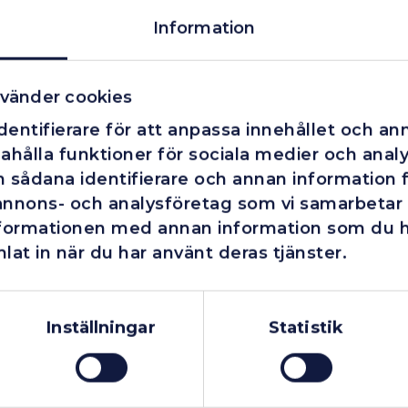
Information
vänder cookies
entifierare för att anpassa innehållet och ann
ahålla funktioner för sociala medier och analys
 sådana identifierare och annan information fr
annons- och analysföretag som vi samarbetar
nformationen med annan information som du har
lat in när du har använt deras tjänster.
Företag
Exkl. moms
Privatperson
Inkl. moms
Inställningar
Statistik
Finns i lager
Finns i lager