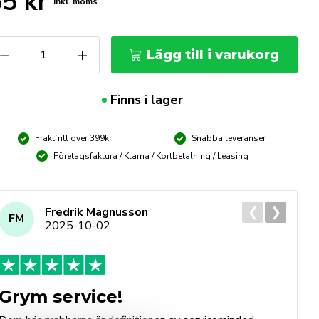
55
kr
Inkl. moms
EISPITZ
−
+
Lägg till i varukorg
ift
l
ofi
Finns i lager
rker
t
ta
Fraktfritt över 399kr
Snabba leveranser
ängd
Företagsfaktura / Klarna / Kortbetalning / Leasing
❮
❯
Fredrik Magnusson
FM
2025-10-02
Grym service!