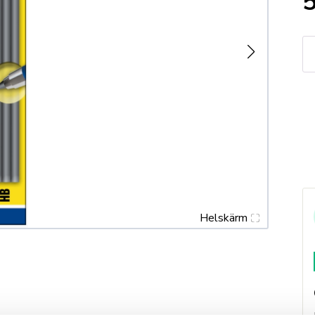
BL
St
til
Pr
Ma
5s
vi
m
Helskärm