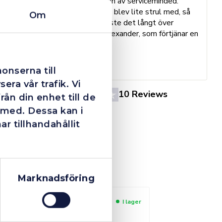
Dom här grabbarna är definitionen av serviceminded.
Trots en billigare order, som det blev lite strul med, så
Om
B
agerade dom blixtsnabbt och löste det långt över
h
förväntan. Hade kontakt med Alexander, som förtjänar en
o
extra guldstjärna.
e
St
onserna till
era vår trafik. Vi
4.4
10 Reviews
ån din enhet till de
 med. Dessa kan i
 tillhandahållit
Marknadsföring
I lager