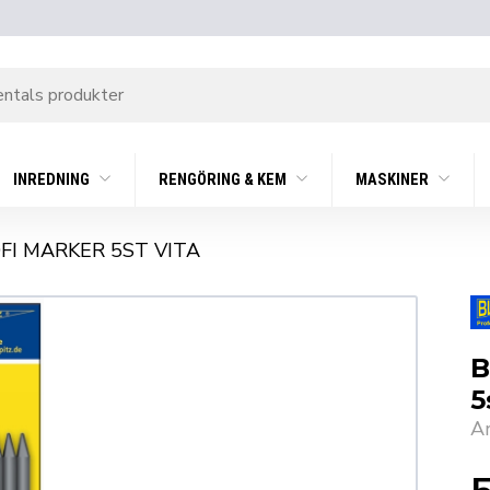
INREDNING
RENGÖRING & KEM
MASKINER
OFI MARKER 5ST VITA
B
5
A