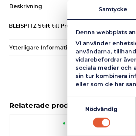
Beskrivning
Samtycke
BLEISPITZ Stift till Profi Marker 5st vita
Denna webbplats an
Vi använder enhetsid
Ytterligare Information
användarna, tillhand
vidarebefordrar även
sociala medier och 
sin tur kombinera i
eller som de har sam
Samtyckesval
Relaterade produkter
Nödvändig
Finns i lager