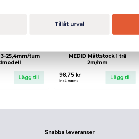
Tillåt urval
 3-25,4mm/tum
MEDID Måttstock i trä
dmodell
2m/mm
98,75
kr
Lägg till
Lägg till
Inkl. moms
Snabba leveranser