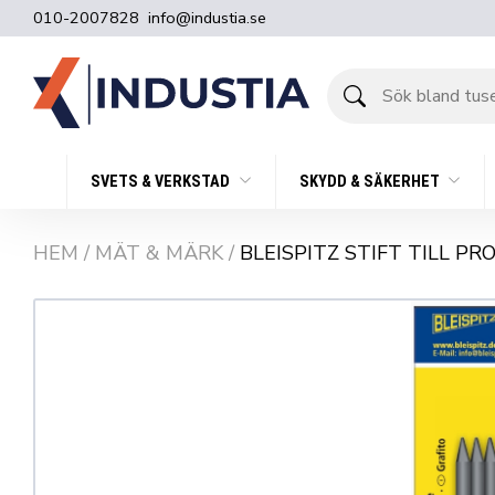
010-2007828
info@industia.se
Sök
bland
tusentals
produkter
SVETS & VERKSTAD
SKYDD & SÄKERHET
HEM
/
MÄT & MÄRK
/
BLEISPITZ STIFT TILL PR