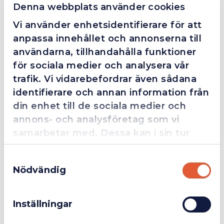
Denna webbplats använder cookies
I lager
Vi använder enhetsidentifierare för att
anpassa innehållet och annonserna till
användarna, tillhandahålla funktioner
för sociala medier och analysera vår
trafik. Vi vidarebefordrar även sådana
identifierare och annan information från
Warrior 5500 Watt Dieselelverk 3-fas med ATS-port
din enhet till de sociala medier och
21 695 kr
annons- och analysföretag som vi
Mer info
samarbetar med. Dessa kan i sin tur
kombinera informationen med annan
Samtyckesval
information som du har tillhandahållit
Nödvändig
Sida 1 av 1
eller som de har samlat in när du har
Företag
Exkl. moms
Första
Föregående
Nästa
Sista
använt deras tjänster.
1
sidan
sida
sida
sidan
Inställningar
Privatperson
Inkl. moms