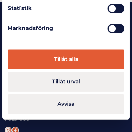
Statistik
KONTAKT
INDUSTIA AB
Marknadsföring
Kylarvägen 7
541 30 Skövde
Org.nr: 559076-7827
OM OSS
Tillåt alla
Om oss
Kontakt
Köpvillkor
Tillåt urval
ÖVRIGT
Integritetspolicy
Avvisa
Cookie-inställningar
FÖLJ OSS