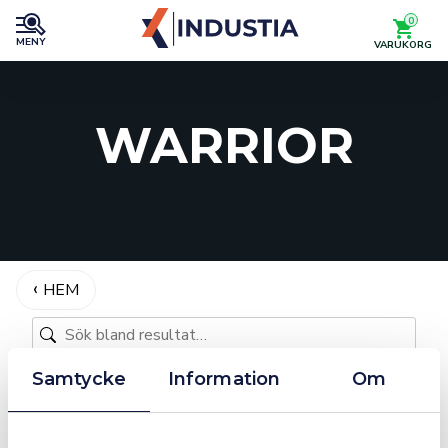
0
MENY
VARUKORG
WARRIOR
HEM
Samtycke
Information
Om
1 produkt
Sortera
Filter