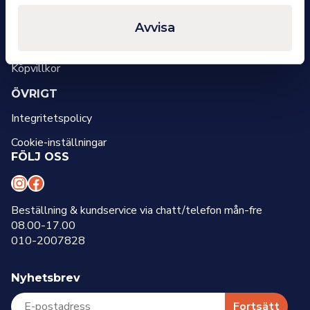
OM OSS
Avvisa
Om oss
Kontakt
Köpvillkor
ÖVRIGT
Integritetspolicy
Cookie-inställningar
FÖLJ OSS
I
F
n
a
Beställning & kundservice via chatt/telefon mån-fre
08.00-17.00
s
c
010-2007828
t
e
a
b
Nyhetsbrev
g
o
r
o
Fortsätt