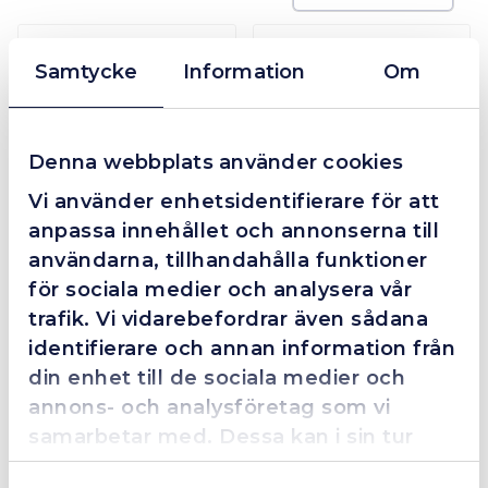
I lager
I lager
Samtycke
Information
Om
Denna webbplats använder cookies
GORILLA BAR PRO KOFOT
GORILLA BAR Brytjärnsats 14"-24"-36"
Vi använder enhetsidentifierare för att
anpassa innehållet och annonserna till
Från
437 kr
943 kr
användarna, tillhandahålla funktioner
Mer info
Mer info
för sociala medier och analysera vår
trafik. Vi vidarebefordrar även sådana
I lager
identifierare och annan information från
din enhet till de sociala medier och
annons- och analysföretag som vi
samarbetar med. Dessa kan i sin tur
kombinera informationen med annan