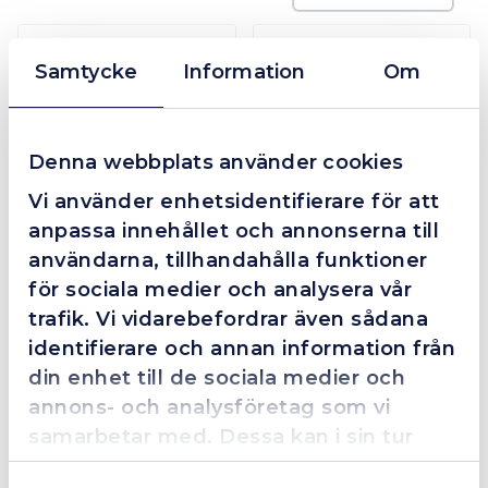
I lager
I lager
Samtycke
Information
Om
Denna webbplats använder cookies
AKUMA Plockmagnet 3-i-1
AKUMA Nutbuster
Vi använder enhetsidentifierare för att
anpassa innehållet och annonserna till
275 kr
529 kr
användarna, tillhandahålla funktioner
Mer info
Mer info
för sociala medier och analysera vår
trafik. Vi vidarebefordrar även sådana
I lager
I lager
identifierare och annan information från
din enhet till de sociala medier och
annons- och analysföretag som vi
samarbetar med. Dessa kan i sin tur
kombinera informationen med annan