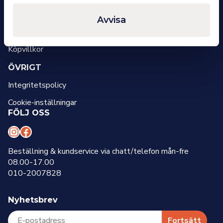
OM OSS
Avvisa
Om oss
Kontakt
Köpvillkor
ÖVRIGT
Integritetspolicy
Cookie-inställningar
FÖLJ OSS
I
F
n
a
Beställning & kundservice via chatt/telefon mån-fre
08.00-17.00
s
c
010-2007828
t
e
a
b
Nyhetsbrev
g
o
r
o
Fortsätt