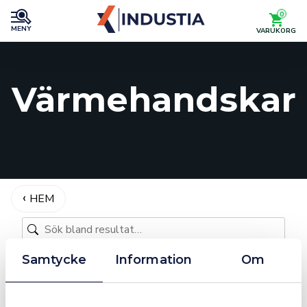
0
MENY
VARUKORG
Värmehandskar
HEM
Samtycke
Information
Om
2 produkter
Sortera
Filter