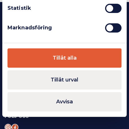
Statistik
KONTAKT
INDUSTIA AB
Marknadsföring
Kylarvägen 7
541 30 Skövde
Org.nr: 559076-7827
OM OSS
Tillåt alla
Om oss
Kontakt
Köpvillkor
Tillåt urval
ÖVRIGT
Integritetspolicy
Avvisa
Cookie-inställningar
FÖLJ OSS