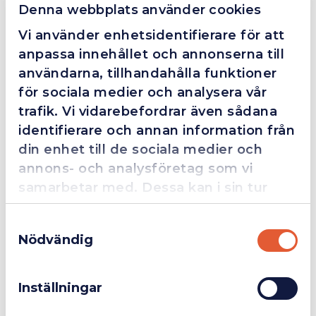
Denna webbplats använder cookies
I lager
I lager
Vi använder enhetsidentifierare för att
anpassa innehållet och annonserna till
användarna, tillhandahålla funktioner
för sociala medier och analysera vår
trafik. Vi vidarebefordrar även sådana
identifierare och annan information från
Light Heat Reflect Värmehandske
Light Heat Värmehandske
din enhet till de sociala medier och
582 kr
529 kr
annons- och analysföretag som vi
Mer info
Mer info
samarbetar med. Dessa kan i sin tur
kombinera informationen med annan
Samtyckesval
information som du har tillhandahållit
Nödvändig
Sida 1 av 1
eller som de har samlat in när du har
Företag
Exkl. moms
Första
Föregående
Nästa
Sista
använt deras tjänster.
1
sidan
sida
sida
sidan
Inställningar
Privatperson
Inkl. moms