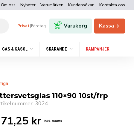
Om oss
Nyheter
Varumärken
Kundansökan
Kontakta oss
0
Varukorg
Kassa
|
Privat
Företag
GAS & GASOL
SKÄRANDE
KAMPANJER
riga
ttersvetsglas 110×90 10st/frp
rtikelnummer: 3024
171,25
kr
Inkl. moms