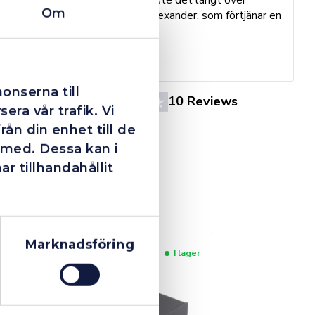
h
Om
förväntan. Hade kontakt med Alexander, som förtjänar en
o
extra guldstjärna.
e
St
onserna till
4.4
10 Reviews
era vår trafik. Vi
ån din enhet till de
 med. Dessa kan i
 tillhandahållit
Marknadsföring
I lager