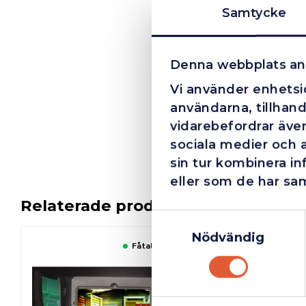
Samtycke
Denna webbplats an
Vi använder enhetsid
användarna, tillhand
vidarebefordrar även
sociala medier och 
sin tur kombinera i
eller som de har sam
Relaterade produkter
Samtyckesval
Nödvändig
Fåtal kvar i lager