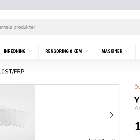
INREDNING
RENGÖRING & KEM
MASKINER
10ST/FRP
Öv
Y
A