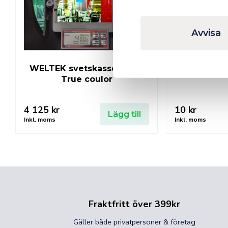
Avvisa
WELTEK svetskassett 5-13
Svetsglas 
True coulor
4 125
kr
10
kr
Lägg till
Inkl. moms
Inkl. moms
Fraktfritt över 399kr
Gäller både privatpersoner & företag