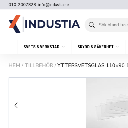
010-2007828
info@industia.se
Sök
bland
tusentals
produkter
SVETS & VERKSTAD
SKYDD & SÄKERHET
HEM
/
TILLBEHÖR
/
YTTERSVETSGLAS 110×90 