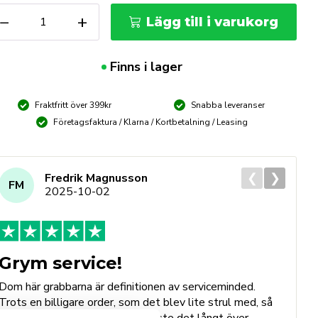
tersvetsglas
−
+
Lägg till i varukorg
10x90
st/frp
ängd
Finns i lager
Fraktfritt över 399kr
Snabba leveranser
Företagsfaktura / Klarna / Kortbetalning / Leasing
❮
❯
Fredrik Magnusson
FM
2025-10-02
Grym service!
Dom här grabbarna är definitionen av serviceminded.
Trots en billigare order, som det blev lite strul med, så
B
agerade dom blixtsnabbt och löste det långt över