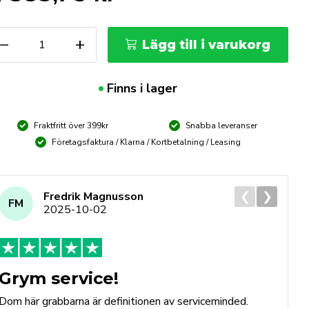
ERA
−
+
Lägg till i varukorg
orxmatta
F
4"
Finns i lager
ängd
Fraktfritt över 399kr
Snabba leveranser
Företagsfaktura / Klarna / Kortbetalning / Leasing
❮
❯
Fredrik Magnusson
FM
2025-10-02
Grym service!
Dom här grabbarna är definitionen av serviceminded.