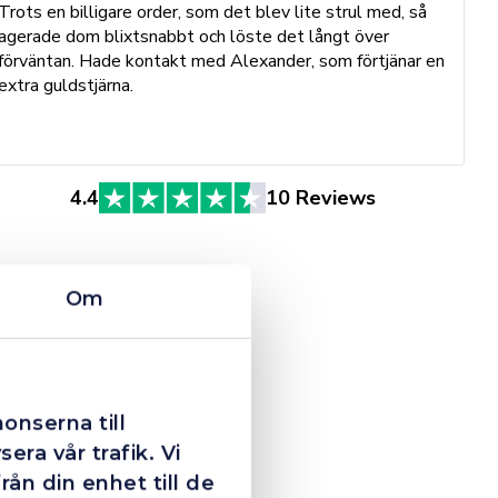
Trots en billigare order, som det blev lite strul med, så
B
agerade dom blixtsnabbt och löste det långt över
h
förväntan. Hade kontakt med Alexander, som förtjänar en
o
extra guldstjärna.
e
St
4.4
10 Reviews
Om
onserna till
era vår trafik. Vi
ån din enhet till de