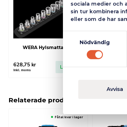
sociala medier och 
sin tur kombinera i
eller som de har sam
Samtyckesval
Nödvändig
WERA Hylsmatta 1/4″
WERA Inse
628,75
kr
1 476,25
kr
Lägg till
Inkl. moms
Inkl. moms
Avvisa
Relaterade produkter
Fåtal kvar i lager