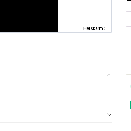
W
T
H
Helskärm
1/
m