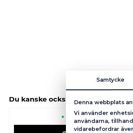
Samtycke
Du kanske också gillar …
Denna webbplats an
Vi använder enhetsid
Finns i lager
användarna, tillhand
vidarebefordrar även