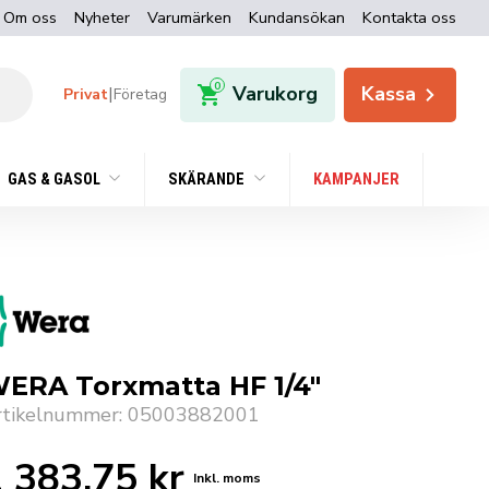
Om oss
Nyheter
Varumärken
Kundansökan
Kontakta oss
0
Varukorg
Kassa
|
Privat
Företag
GAS & GASOL
SKÄRANDE
KAMPANJER
ERA Torxmatta HF 1/4″
rtikelnummer: 05003882001
1 383,75
kr
Inkl. moms