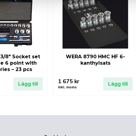
/8″ Socket set
WERA 8790 HMC HF 6-
ze 6 point with
kanthylsats
ries – 23 pcs
1 675
kr
Lägg till
Lägg till
Inkl. moms