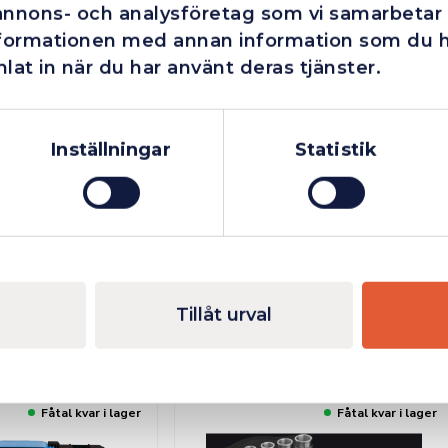
annons- och analysföretag som vi samarbetar
nformationen med annan information som du har
lat in när du har använt deras tjänster.
Företag
Exkl. moms
Privatperson
Inkl. moms
Inställningar
Statistik
xmatta HF 1/4″
WERA Hylsmatta HF 1/4″
MM
1 106,25
kr
Lägg till
Lägg till
Inkl. moms
Tillåt urval
Fåtal kvar i lager
Fåtal kvar i lager