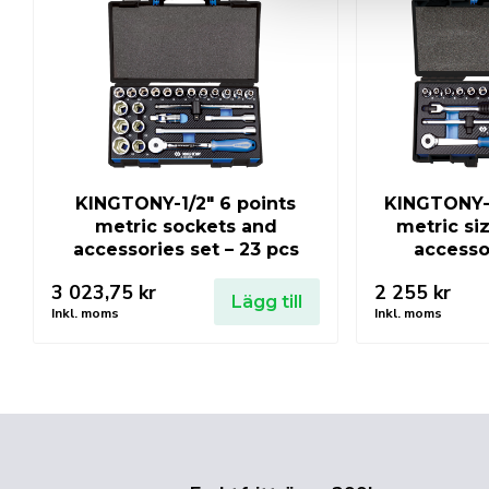
KINGTONY-1/2″ 6 points
KINGTONY-3
metric sockets and
metric si
accessories set – 23 pcs
accesso
3 023,75
kr
2 255
kr
Lägg till
Inkl. moms
Inkl. moms