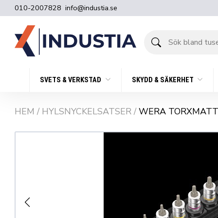
010-2007828
info@industia.se
Sök
bland
tusentals
produkter
SVETS & VERKSTAD
SKYDD & SÄKERHET
HEM
/
HYLSNYCKELSATSER
/
WERA TORXMATTA