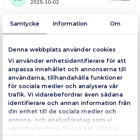
2025-10-02
Samtycke
Information
Om
Grym service!
Dom här grabbarna är definitionen av serviceminded.
Denna webbplats använder cookies
Trots en billigare order, som det blev lite strul med,
så agerade dom blixtsnabbt och löste det långt över
Vi använder enhetsidentifierare för att
förväntan. Hade kontakt med Alexander, som förtjänar
anpassa innehållet och annonserna till
en extra guldstjärna.
användarna, tillhandahålla funktioner
för sociala medier och analysera vår
trafik. Vi vidarebefordrar även sådana
4.4
10 Reviews
identifierare och annan information från
din enhet till de sociala medier och
annons- och analysföretag som vi
samarbetar med. Dessa kan i sin tur
Beskrivning
kombinera informationen med annan