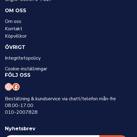
OM OSS
Om oss
Kontakt
Köpvillkor
ÖVRIGT
Integritetspolicy
Cookie-inställningar
FÖLJ OSS
I
F
n
a
Beställning & kundservice via chatt/telefon mån-fre
08.00-17.00
s
c
010-2007828
t
e
a
b
Nyhetsbrev
g
o