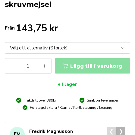
skruvmejsel
143,75
kr
Från
WERA
−
+
Lägg till i varukorg
kraftform
plus
skruvmejsel
I lager
mängd
Fraktfritt över 399kr
Snabba leveranser
Företagsfaktura / Klarna / Kortbetalning / Leasing
❮
❯
Fredrik Magnusson
FM