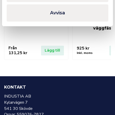
Avvisa
WERA 2067 Kraftform
WERA 932
Micro with bore hole TX
Slagmejselsat
väggfäst
Från
925
kr
Lägg till
L
131,25
kr
Inkl. moms
KONTAKT
INDUSTIA AB
Kylarvägen 7
541 30 Skövde
Org.nr: 559076-7827