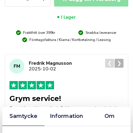
8790
HMC
HF
I lager
6-
KANTHYLSA
Fraktfritt över 399kr
Snabba leveranser
mängd
Företagsfaktura / Klarna / Kortbetalning / Leasing
❮
❯
Fredrik Magnusson
FM
2025-10-02
Grym service!
Dom här grabbarna är definitionen av serviceminded.
Trots en billigare order, som det blev lite strul med,
Samtycke
Information
Om
så agerade dom blixtsnabbt och löste det långt över
förväntan. Hade kontakt med Alexander, som förtjänar