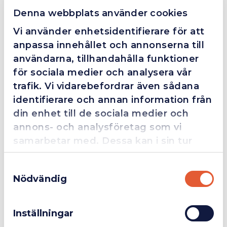
en extra guldstjärna.
Denna webbplats använder cookies
Vi använder enhetsidentifierare för att
anpassa innehållet och annonserna till
4.4
10 Reviews
användarna, tillhandahålla funktioner
för sociala medier och analysera vår
trafik. Vi vidarebefordrar även sådana
Beskrivning
identifierare och annan information från
din enhet till de sociala medier och
annons- och analysföretag som vi
WERA 8790 HMC HF 6-KANTHYLSA
Välj alternativ i listorna.
samarbetar med. Dessa kan i sin tur
kombinera informationen med annan
Samtyckesval
information som du har tillhandahållit
Ytterligare Information
Nödvändig
eller som de har samlat in när du har
Företag
Exkl. moms
använt deras tjänster.
Inställningar
Privatperson
Inkl. moms
Du kanske också gillar …