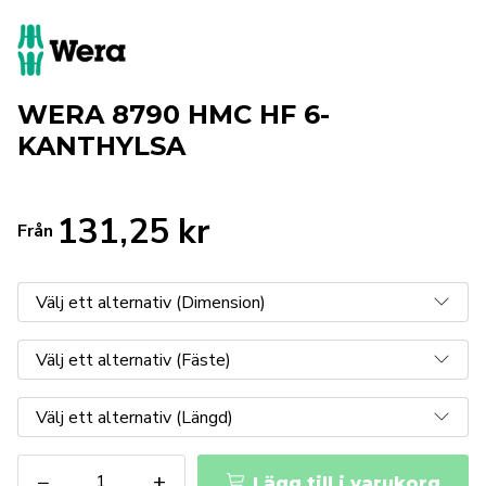
WERA 8790 HMC HF 6-
KANTHYLSA
131,25
kr
Från
WERA
−
+
Lägg till i varukorg