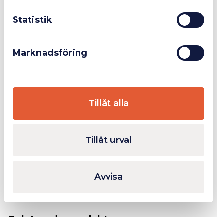
Statistik
Fåtal kvar i lager
Marknadsföring
Tillåt alla
WERA 8790 HMC HF 6-
Tillåt urval
kanthylsats
1 675
kr
Lägg till
Inkl. moms
Avvisa