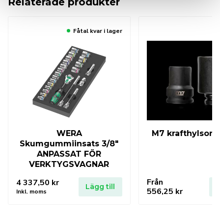
Relaterade produkter
Fåtal kvar i lager
WERA
M7 krafthylsor 1
Skumgummiinsats 3/8″
ANPASSAT FÖR
VERKTYGSVAGNAR
Från
4 337,50
kr
Lägg till
L
556,25
kr
Inkl. moms